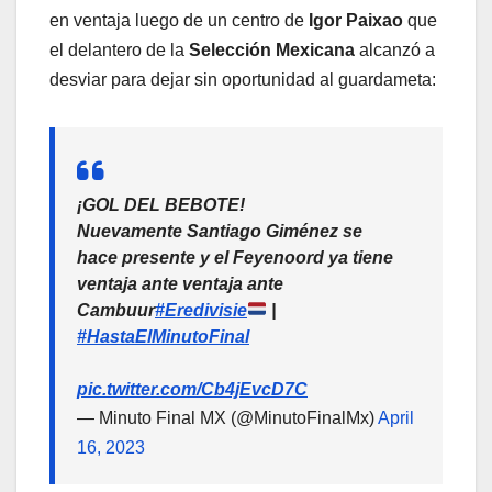
en ventaja luego de un centro de
Igor Paixao
que
el delantero de la
Selección Mexicana
alcanzó a
desviar para dejar sin oportunidad al guardameta:
¡GOL DEL BEBOTE!
Nuevamente Santiago Giménez se
hace presente y el Feyenoord ya tiene
ventaja ante ventaja ante
Cambuur
#Eredivisie
|
#HastaElMinutoFinal
pic.twitter.com/Cb4jEvcD7C
— Minuto Final MX (@MinutoFinalMx)
April
16, 2023