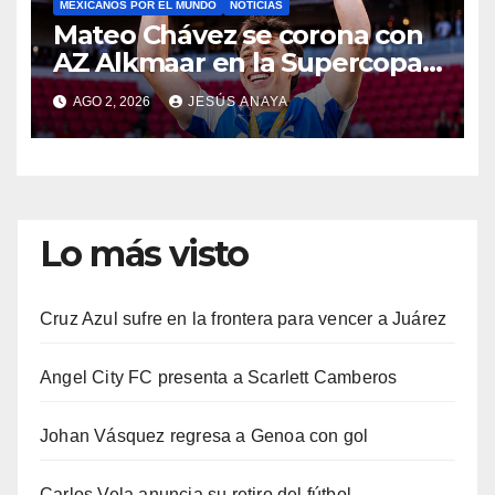
MEXICANOS POR EL MUNDO
NOTICIAS
Mateo Chávez se corona con
AZ Alkmaar en la Supercopa
de Países Bajos
AGO 2, 2026
JESÚS ANAYA
Lo más visto
Cruz Azul sufre en la frontera para vencer a Juárez
Angel City FC presenta a Scarlett Camberos
Johan Vásquez regresa a Genoa con gol
Carlos Vela anuncia su retiro del fútbol