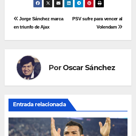
Navegación
Jorge Sánchez marca
PSV sufre para vencer al
en triunfo de Ajax
Volendam
de
entradas
Por
Oscar Sánchez
Entrada relacionada