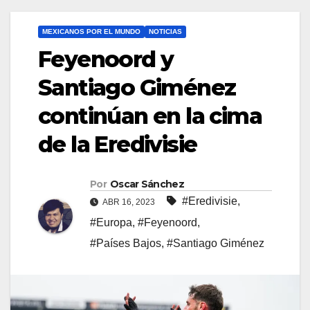
MEXICANOS POR EL MUNDO
NOTICIAS
Feyenoord y
Santiago Giménez
continúan en la cima
de la Eredivisie
Por
Oscar Sánchez
#Eredivisie
,
ABR 16, 2023
#Europa
,
#Feyenoord
,
#Países Bajos
,
#Santiago Giménez