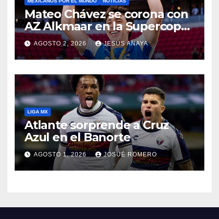
MEXICANOS POR EL MUNDO
NOTICIAS
Mateo Chávez se corona con
AZ Alkmaar en la Supercopa
de Países Bajos
AGOSTO 2, 2026
JESÚS ANAYA
LIGA MX
Atlante sorprende a Cruz
Azul en el Banorte
AGOSTO 1, 2026
JOSUÉ ROMERO