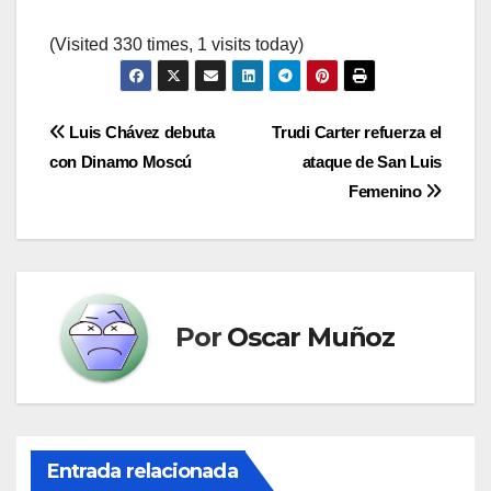
(Visited 330 times, 1 visits today)
Navegación
Luis Chávez debuta
Trudi Carter refuerza el
con Dinamo Moscú
ataque de San Luis
de
Femenino
entradas
Por
Oscar Muñoz
Entrada relacionada