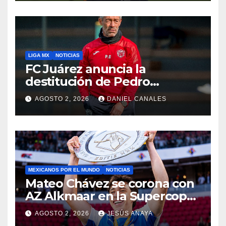
LIGA MX
NOTICIAS
FC Juárez anuncia la
destitución de Pedro
Caixinha
AGOSTO 2, 2026
DANIEL CANALES
MEXICANOS POR EL MUNDO
NOTICIAS
Mateo Chávez se corona con
AZ Alkmaar en la Supercopa
de Países Bajos
AGOSTO 2, 2026
JESÚS ANAYA