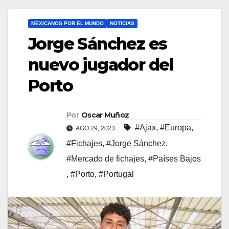
MEXICANOS POR EL MUNDO
NOTICIAS
Jorge Sánchez es
nuevo jugador del
Porto
Por
Oscar Muñoz
#Ajax
,
#Europa
,
AGO 29, 2023
#Fichajes
,
#Jorge Sánchez
,
#Mercado de fichajes
,
#Países Bajos
,
#Porto
,
#Portugal