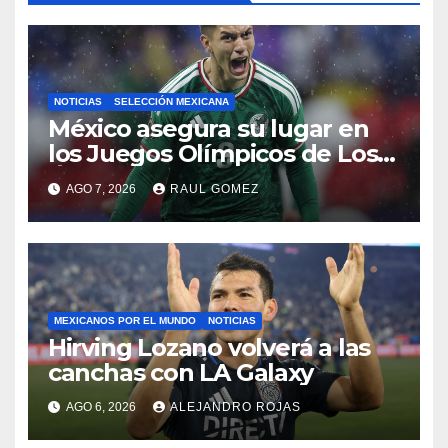
NOTICIAS
SELECCIÓN MEXICANA
México asegura su lugar en
los Juegos Olímpicos de Los
Ángeles 2028
AGO 7, 2026
RAUL GOMEZ
MEXICANOS POR EL MUNDO
NOTICIAS
Hirving Lozano volverá a las
canchas con LA Galaxy
AGO 6, 2026
ALEJANDRO ROJAS