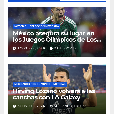
NOTICIAS
SELECCIÓN MEXICANA
México asegura su lugar en
los Juegos Olímpicos de Los
Ángeles 2028
AGOSTO 7, 2026
RAUL GOMEZ
MEXICANOS POR EL MUNDO
NOTICIAS
Hirving Lozano volverá a las
canchas con LA Galaxy
AGOSTO 6, 2026
ALEJANDRO ROJAS