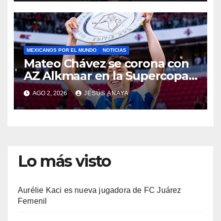
MEXICANOS POR EL MUNDO
NOTICIAS
Mateo Chávez se corona con
AZ Alkmaar en la Supercopa
de Países Bajos
AGO 2, 2026
JESÚS ANAYA
Lo más visto
Aurélie Kaci es nueva jugadora de FC Juárez
Femenil