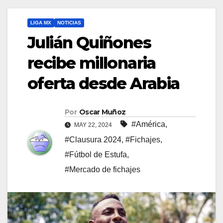
LIGA MX
NOTICIAS
Julián Quiñones
recibe millonaria
oferta desde Arabia
Por
Oscar Muñoz
#América
,
MAY 22, 2024
#Clausura 2024
,
#Fichajes
,
#Fútbol de Estufa
,
#Mercado de fichajes