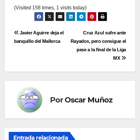
(Visited 158 times, 1 visits today)
Navegación
Javier Aguirre deja el
Cruz Azul sufre ante
banquillo del Mallorca
Rayados, pero consigue el
de
pase a la final de la Liga
entradas
MX
Por
Oscar Muñoz
Entrada relacionada