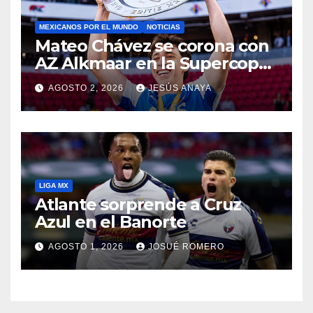
MEXICANOS POR EL MUNDO
NOTICIAS
Mateo Chávez se corona con
AZ Alkmaar en la Supercopa
de Países Bajos
AGOSTO 2, 2026
JESÚS ANAYA
LIGA MX
Atlante sorprende a Cruz
Azul en el Banorte
AGOSTO 1, 2026
JOSUÉ ROMERO