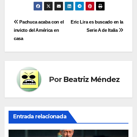
Navegación
Pachuca acaba con el
Eric Lira es buscado en la
invicto del América en
Serie A de Italia
de
casa
entradas
Por
Beatriz Méndez
Entrada relacionada