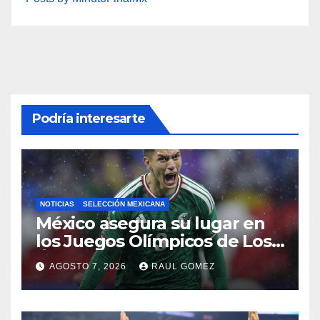
Podría interesarte
NOTICIAS
SELECCIÓN MEXICANA
México asegura su lugar en
los Juegos Olímpicos de Los
Ángeles 2028
AGOSTO 7, 2026
RAUL GOMEZ