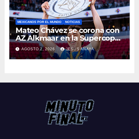
MEXICANOS POR EL MUNDO
NOTICIAS
Mateo Chávez se corona con
AZ Alkmaar en la Supercopa
de Países Bajos
AGOSTO 2, 2026
JESÚS ANAYA