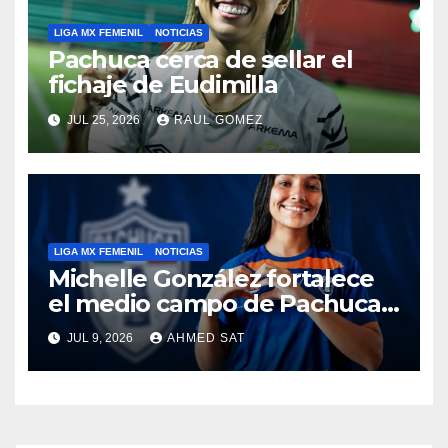
LIGA MX FEMENIL
NOTICIAS
Pachuca cerca de sellar el
fichaje de Eudimilla
JUL 25, 2026
RAUL GOMEZ
LIGA MX FEMENIL
NOTICIAS
Michelle González fortalece
el medio campo de Pachuca
Femenil
JUL 9, 2026
AHMED SAT