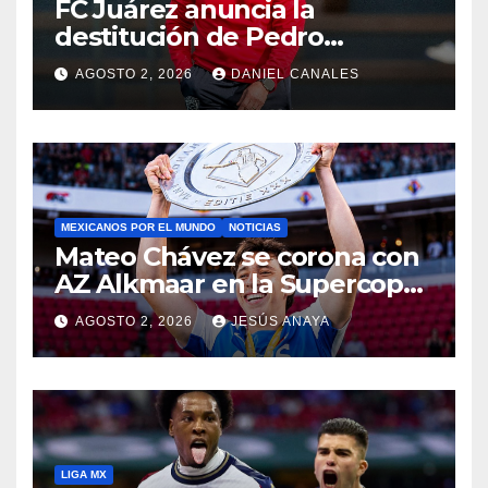
FC Juárez anuncia la
destitución de Pedro
Caixinha
AGOSTO 2, 2026
DANIEL CANALES
MEXICANOS POR EL MUNDO
NOTICIAS
Mateo Chávez se corona con
AZ Alkmaar en la Supercopa
de Países Bajos
AGOSTO 2, 2026
JESÚS ANAYA
LIGA MX