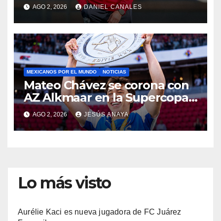
AGO 2, 2026
DANIEL CANALES
MEXICANOS POR EL MUNDO
NOTICIAS
Mateo Chávez se corona con
AZ Alkmaar en la Supercopa
de Países Bajos
AGO 2, 2026
JESÚS ANAYA
Lo más visto
Aurélie Kaci es nueva jugadora de FC Juárez