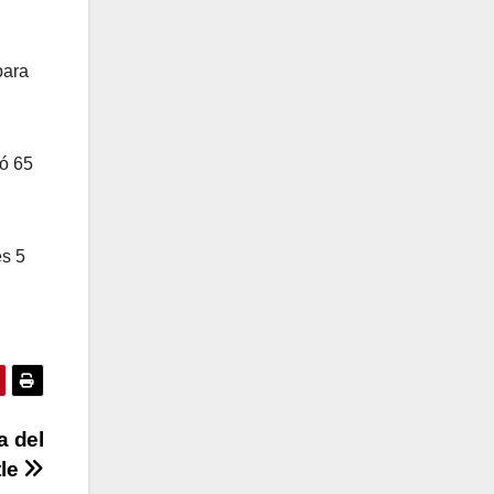
para
ó 65
es 5
a del
tle