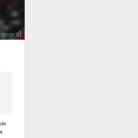
nde
an