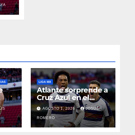
AYA
CIAS
LIGA MX
e
Atlante sorprende a
Cruz Azul en el
Banorte
ÚS
AGOSTO 1, 2026
JOSUÉ
ROMERO