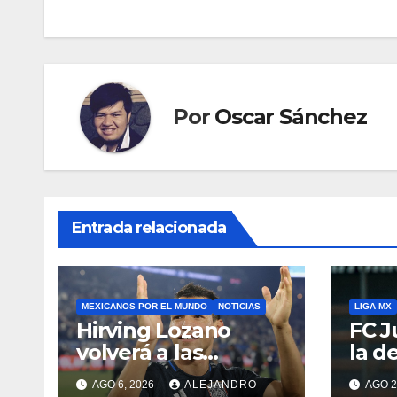
entradas
Por
Oscar Sánchez
Entrada relacionada
MEXICANOS POR EL MUNDO
NOTICIAS
LIGA MX
Hirving Lozano
FC J
volverá a las
la d
canchas con LA
Pedr
AGO 6, 2026
ALEJANDRO
AGO 2
Galaxy