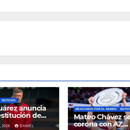
NOTICIAS
uárez anuncia
MEXICANOS POR EL MUNDO
NOTIC
estitución de
Mateo Chávez s
o Caixinha
corona con AZ
, 2026
DANIEL