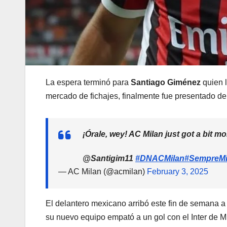
La espera terminó para
Santiago Giménez
quien 
mercado de fichajes, finalmente fue presentado d
¡Órale, wey! AC Milan just got a bit 
@Santigim11
#DNACMilan
#SempreMi
— AC Milan (@acmilan)
February 3, 2025
El delantero mexicano arribó este fin de semana a 
su nuevo equipo empató a un gol con el Inter d