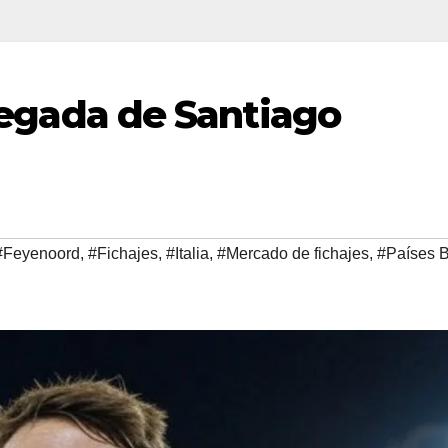
llegada de Santiago
#Feyenoord
,
#Fichajes
,
#Italia
,
#Mercado de fichajes
,
#Países 