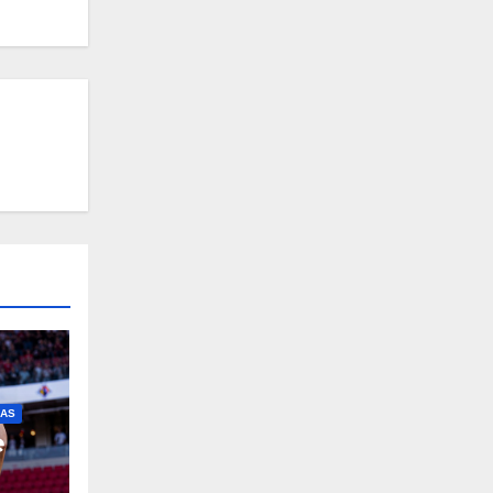
IAS
e