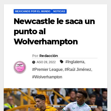
MEXICANOS POR EL MUNDO
NOTICIAS
Newcastle le saca un
punto al
Wolverhampton
Por
Redacción
#Inglaterra
,
AGO 28, 2022
#Premier League
,
#Raúl Jiménez
,
#Wolverhampton