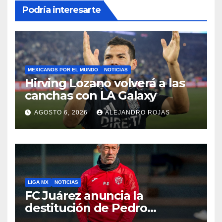
Podría interesarte
MEXICANOS POR EL MUNDO
NOTICIAS
Hirving Lozano volverá a las
canchas con LA Galaxy
AGOSTO 6, 2026
ALEJANDRO ROJAS
LIGA MX
NOTICIAS
FC Juárez anuncia la
destitución de Pedro
Caixinha