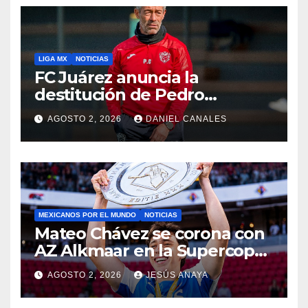
LIGA MX
NOTICIAS
FC Juárez anuncia la
destitución de Pedro
Caixinha
AGOSTO 2, 2026
DANIEL CANALES
MEXICANOS POR EL MUNDO
NOTICIAS
Mateo Chávez se corona con
AZ Alkmaar en la Supercopa
de Países Bajos
AGOSTO 2, 2026
JESÚS ANAYA