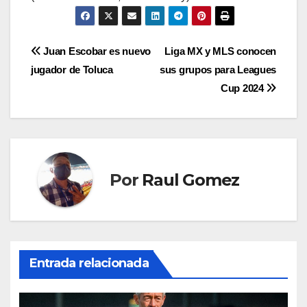
Navegación
Juan Escobar es nuevo
Liga MX y MLS conocen
jugador de Toluca
sus grupos para Leagues
de
Cup 2024
entradas
Por
Raul Gomez
Entrada relacionada