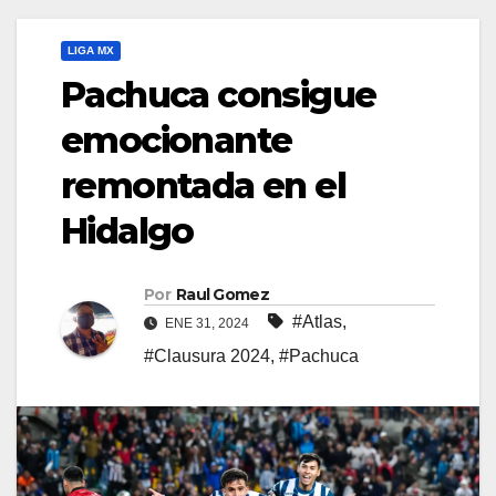
LIGA MX
Pachuca consigue
emocionante
remontada en el
Hidalgo
Por
Raul Gomez
#Atlas
,
ENE 31, 2024
#Clausura 2024
,
#Pachuca