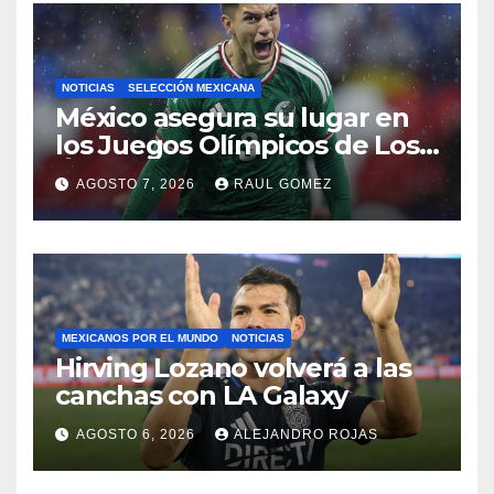
NOTICIAS
SELECCIÓN MEXICANA
México asegura su lugar en
los Juegos Olímpicos de Los
Ángeles 2028
AGOSTO 7, 2026
RAUL GOMEZ
MEXICANOS POR EL MUNDO
NOTICIAS
Hirving Lozano volverá a las
canchas con LA Galaxy
AGOSTO 6, 2026
ALEJANDRO ROJAS