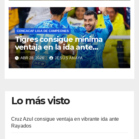
CONCACAF LIGA DE CAMPEONES
Tigres consigue mínima
ventaja en la ida ante
Nashville
ABR 28, 2026
JESÚS ANAYA
Lo más visto
Cruz Azul consigue ventaja en vibrante ida ante
Rayados