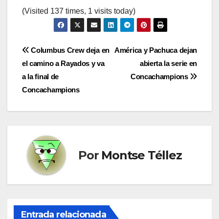
(Visited 137 times, 1 visits today)
Navegación
Columbus Crew deja en
América y Pachuca dejan
el camino a Rayados y va
abierta la serie en
de
a la final de
Concachampions
entradas
Concachampions
Por
Montse Téllez
Entrada relacionada