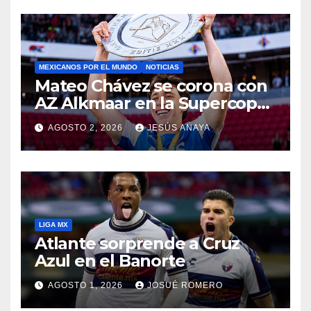
MEXICANOS POR EL MUNDO
NOTICIAS
Mateo Chávez se corona con
AZ Alkmaar en la Supercopa
de Países Bajos
AGOSTO 2, 2026
JESÚS ANAYA
LIGA MX
Atlante sorprende a Cruz
Azul en el Banorte
AGOSTO 1, 2026
JOSUÉ ROMERO