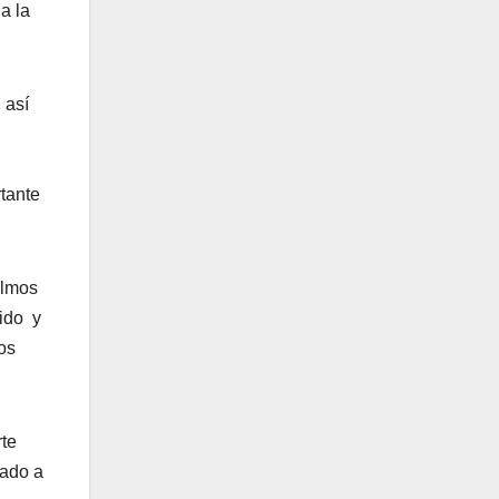
a la
 así
rtante
olmos
pido y
os
rte
rado a