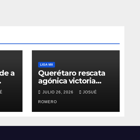
LIGA MX
de a
Querétaro rescata
agónica victoria
ante Pachuca
É
JULIO 26, 2026
JOSUÉ
ROMERO