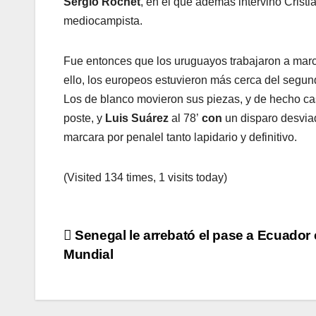
Sergio Rochet
, en el que además intervino Cristi
mediocampista.
Fue entonces que los uruguayos trabajaron a marc
ello, los europeos estuvieron más cerca del segun
Los de blanco movieron sus piezas, y de hecho cas
poste, y
Luis
Suárez
al 78’
con
un disparo desvia
marcara por penalel tanto lapidario y definitivo.
(Visited 134 times, 1 visits today)
Navegación
Senegal le arrebató el pase a Ecuador 
Mundial
de
entradas