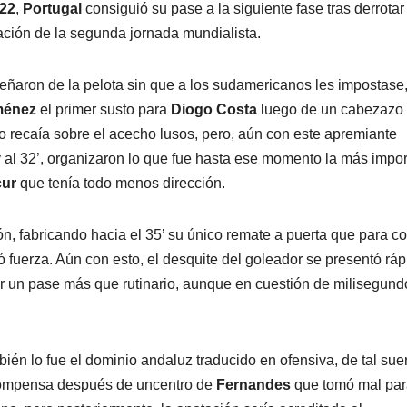
22
,
Portugal
consiguió su pase a la siguiente fase tras derrotar 
zación de la segunda jornada mundialista.
ñaron de la pelota sin que a los sudamericanos les impostase,
iménez
el primer susto para
Diogo Costa
luego de un cabezazo
ido recaía sobre el acecho lusos, pero, aún con este apremiante
y al 32’, organizaron lo que fue hasta ese momento la más impo
cur
que tenía todo menos dirección.
n, fabricando hacia el 35’ su único remate a puerta que para c
uitó fuerza. Aún con esto, el desquite del goleador se presentó rá
uir un pase más que rutinario, aunque en cuestión de milisegund
bién lo fue el dominio andaluz traducido en ofensiva, de tal sue
recompensa después de uncentro de
Fernandes
que tomó mal pa