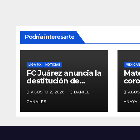
Podría interesarte
LIGA MX
NOTICIAS
MEXICAN
FC Juárez anuncia la
Mat
destitución de
cor
Pedro Caixinha
Alkm
AGOSTO 2, 2026
DANIEL
AGOS
Sup
CANALES
País
ANAYA