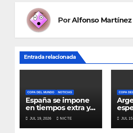
Por
Alfonso Martínez
Entrada relacionada
COPA DEL MUNDO
NOTICIAS
COPA DE
España se impone
Arge
en tiempos extra y
espe
es campeón del
rem
JUL 19, 2026
NICTE
JUL 15
mundo
elim