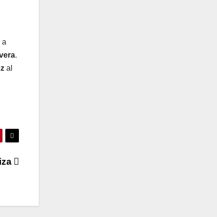
 a
vera
.
ez
al
uiza