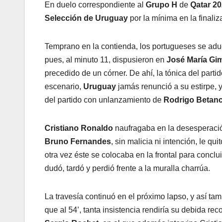
En duelo correspondiente al
Grupo H
de
Qatar 20
Selección de Uruguay
por la mínima en la finali
Temprano en la contienda, los portugueses se adue
pues, al minuto 11, dispusieron en
José María G
precedido de un córner. De ahí, la tónica del part
escenario,
Uruguay
jamás renunció a su estirpe, 
del partido con unlanzamiento de
Rodrigo Betan
Cristiano Ronaldo
naufragaba en la desesperació
Bruno
Fernandes
, sin malicia ni intención, le q
otra vez éste se colocaba en la frontal para concl
dudó, tardó y perdió frente a la muralla charrúa.
La travesía continuó en el próximo lapso, y así tam
que al 54’, tanta insistencia rendiría su debida 