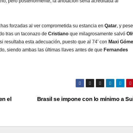
ano, pero posteriormente, la anotación sería acreditada al
has forzadas al ver comprometida su estancia en
Qatar
, y pese
do tras un taconazo de
Cristiano
que milagrosamente salvó
Oli
i resultaba esta adecuación, puesto que al 74’ con
Maxi Góm
do, siendo ambas las últimas llaves antes de que
Fernandes
en el
Brasil se impone con lo mínimo a S