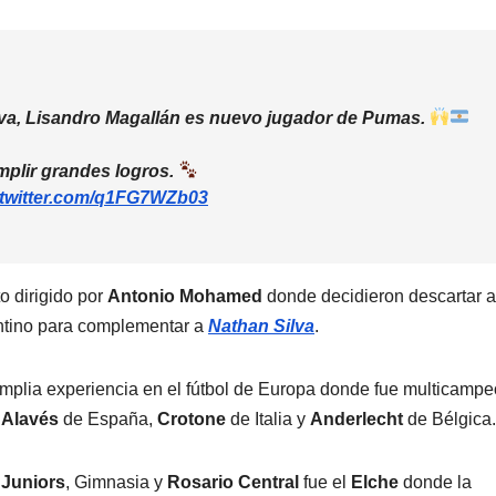
iva, Lisandro Magallán es nuevo jugador de Pumas.
mplir grandes logros.
.twitter.com/q1FG7WZb03
o dirigido por
Antonio Mohamed
donde decidieron descartar a
entino para complementar a
Nathan Silva
.
mplia experiencia en el fútbol de Europa donde fue multicamp
r
Alavés
de España,
Crotone
de Italia y
Anderlecht
de Bélgica.
Juniors
, Gimnasia y
Rosario Central
fue el
Elche
donde la