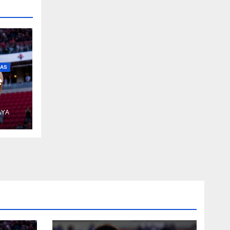
IAS
e
AYA