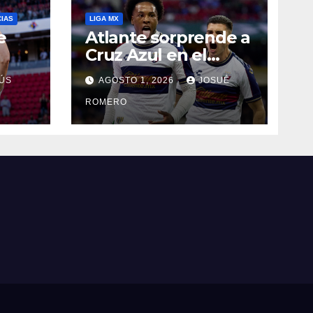
CIAS
LIGA MX
e
Atlante sorprende a
Cruz Azul en el
Banorte
ÚS
AGOSTO 1, 2026
JOSUÉ
ROMERO