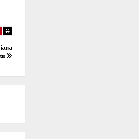
riana
tte