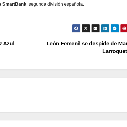
a SmartBank
, segunda división española.
z Azul
León Femenil se despide de Ma
Larroque