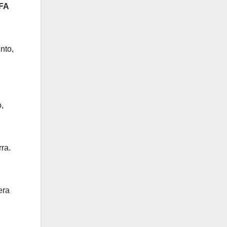
FA
nto,
,
rra.
era