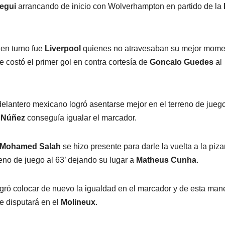
egui
arrancando de inicio con Wolverhampton en partido de la
 en turno fue
Liverpool
quienes no atravesaban su mejor mome
e costó el primer gol en contra cortesía de
Goncalo Guedes
al
delantero mexicano logró asentarse mejor en el terreno de juego
 Núñez
conseguía igualar el marcador.
Mohamed Salah
se hizo presente para darle la vuelta a la piza
reno de juego al 63’ dejando su lugar a
Matheus Cunha
.
gró colocar de nuevo la igualdad en el marcador y de esta man
e disputará en el
Molineux
.