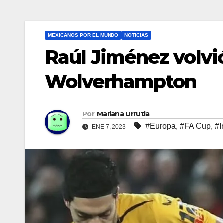
MEXICANOS POR EL MUNDO
NOTICIAS
Raúl Jiménez volvió
Wolverhampton
Por
Mariana Urrutia
#Europa
,
#FA Cup
,
#I
ENE 7, 2023