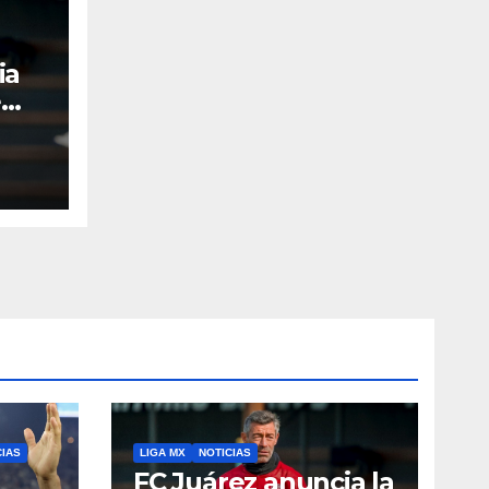
ia
e
CIAS
LIGA MX
NOTICIAS
FC Juárez anuncia la