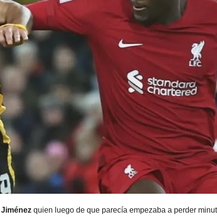
 Jiménez
quien luego de que parecía empezaba a perder minut