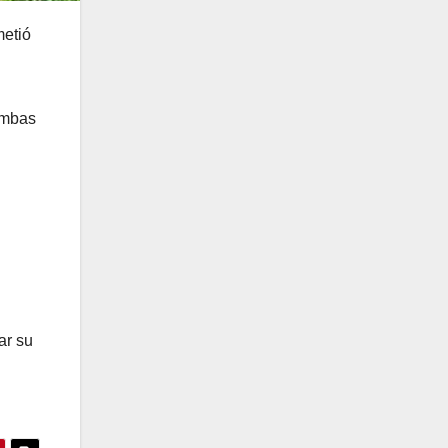
metió
ambas
ar su