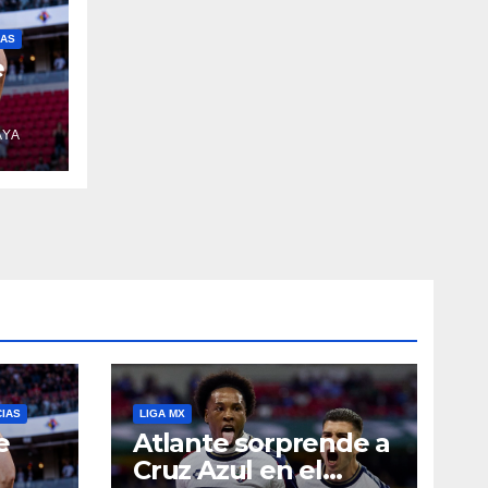
IAS
e
AYA
CIAS
LIGA MX
e
Atlante sorprende a
Cruz Azul en el