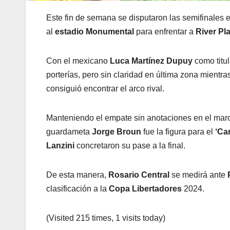
Este fin de semana se disputaron las semifinales 
al
estadio Monumental
para enfrentar a
River Pl
Con el mexicano
Luca Martínez Dupuy
como titul
porterías, pero sin claridad en última zona mient
consiguió encontrar el arco rival.
Manteniendo el empate sin anotaciones en el marca
guardameta
Jorge Broun
fue la figura para el
‘Can
Lanzini
concretaron su pase a la final.
De esta manera,
Rosario Central
se medirá ante
clasificación a la
Copa Libertadores
2024.
(Visited 215 times, 1 visits today)