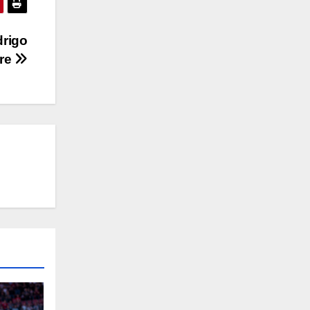
drigo
rre