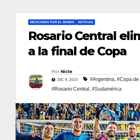
MEXICANOS POR EL MUNDO
NOTICIAS
Rosario Central eli
a la final de Copa
Por
Nicte
#Argentina
,
#Copa de 
DIC 9, 2023
#Rosario Central
,
#Sudamérica