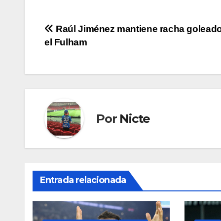
Navegación
Raúl Jiménez mantiene racha golead
el Fulham
de
entradas
Por
Nicte
Entrada relacionada