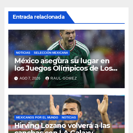
Entrada relacionada
NOTICIAS
SELECCIÓN MEXICANA
México asegura su lugar en
los Juegos Olímpicos de Los
Ángeles 2028
AGO 7, 2026
RAUL GOMEZ
MEXICANOS POR EL MUNDO
NOTICIAS
Hirving Lozano volverá a las
canchas con LA Galaxy