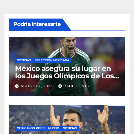
Podría interesarte
NOTICIAS
SELECCIÓN MEXICANA
México asegura su lugar en
los Juegos Olímpicos de Los
Ángeles 2028
AGOSTO 7, 2026
RAUL GOMEZ
MEXICANOS POR EL MUNDO
NOTICIAS