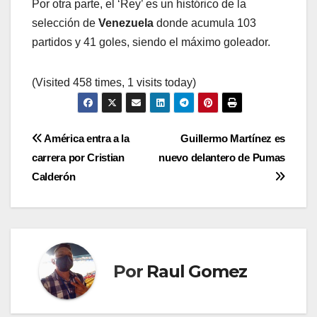
Por otra parte, el ‘Rey’ es un histórico de la
selección de
Venezuela
donde acumula 103
partidos y 41 goles, siendo el máximo goleador.
(Visited 458 times, 1 visits today)
Navegación
América entra a la
Guillermo Martínez es
carrera por Cristian
nuevo delantero de Pumas
de
Calderón
entradas
Por
Raul Gomez