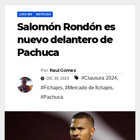
LIGA MX
NOTICIAS
Salomón Rondón es
nuevo delantero de
Pachuca
Por
Raul Gomez
#Clausura 2024
,
DIC 30, 2023
#Fichajes
,
#Mercado de fichajes
,
#Pachuca