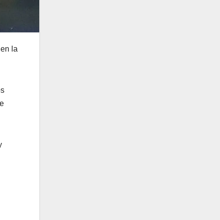
 en la
os
de
y