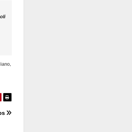
oli
liano,
dos