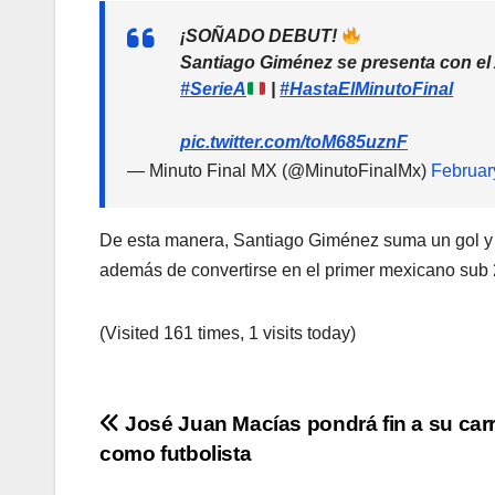
¡SOÑADO DEBUT!
Santiago Giménez se presenta con el A
#SerieA
|
#HastaElMinutoFinal
pic.twitter.com/toM685uznF
— Minuto Final MX (@MinutoFinalMx)
Februar
De esta manera, Santiago Giménez suma un gol y un
además de convertirse en el primer mexicano sub 
(Visited 161 times, 1 visits today)
Navegación
José Juan Macías pondrá fin a su car
como futbolista
de