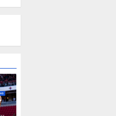
IAS
e