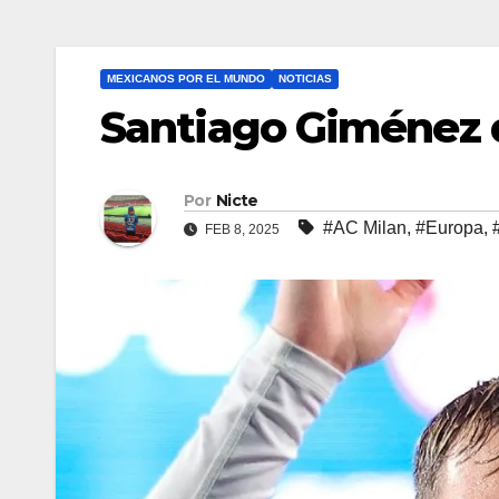
MEXICANOS POR EL MUNDO
NOTICIAS
Santiago Giménez d
Por
Nicte
#AC Milan
,
#Europa
,
FEB 8, 2025