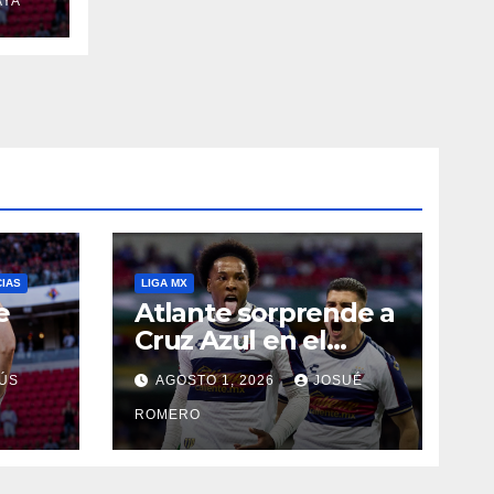
AYA
CIAS
LIGA MX
e
Atlante sorprende a
Cruz Azul en el
Banorte
ÚS
AGOSTO 1, 2026
JOSUÉ
ROMERO