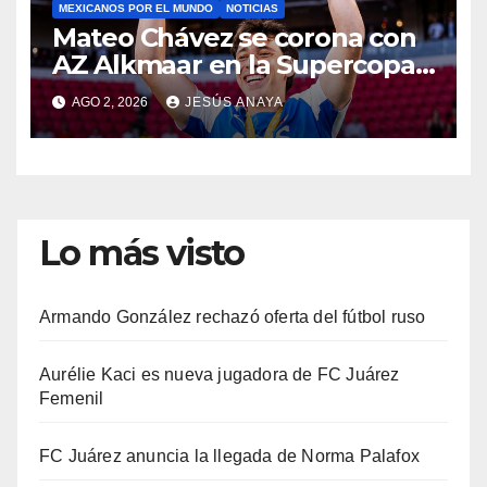
MEXICANOS POR EL MUNDO
NOTICIAS
Mateo Chávez se corona con
AZ Alkmaar en la Supercopa
de Países Bajos
AGO 2, 2026
JESÚS ANAYA
Lo más visto
Armando González rechazó oferta del fútbol ruso
Aurélie Kaci es nueva jugadora de FC Juárez
Femenil
FC Juárez anuncia la llegada de Norma Palafox