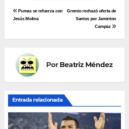
Navegación
Pumas se refuerza con
Gremio rechazó oferta de
Jesús Molina
Santos por Jaminton
de
Campaz
entradas
Por
Beatriz Méndez
Entrada relacionada