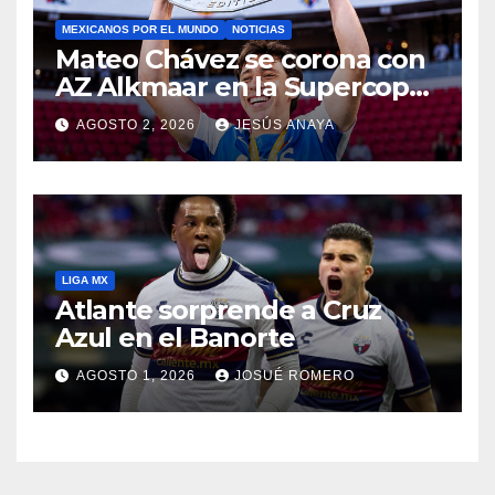
MEXICANOS POR EL MUNDO
NOTICIAS
Mateo Chávez se corona con
AZ Alkmaar en la Supercopa
de Países Bajos
AGOSTO 2, 2026
JESÚS ANAYA
LIGA MX
Atlante sorprende a Cruz
Azul en el Banorte
AGOSTO 1, 2026
JOSUÉ ROMERO