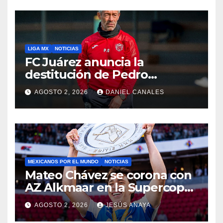
LIGA MX
NOTICIAS
FC Juárez anuncia la
destitución de Pedro
Caixinha
AGOSTO 2, 2026
DANIEL CANALES
MEXICANOS POR EL MUNDO
NOTICIAS
Mateo Chávez se corona con
AZ Alkmaar en la Supercopa
de Países Bajos
AGOSTO 2, 2026
JESÚS ANAYA