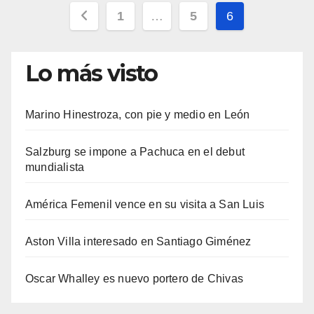
Paginación
1
…
5
6
de
Lo más visto
entradas
Marino Hinestroza, con pie y medio en León
Salzburg se impone a Pachuca en el debut
mundialista
América Femenil vence en su visita a San Luis
Aston Villa interesado en Santiago Giménez
Oscar Whalley es nuevo portero de Chivas