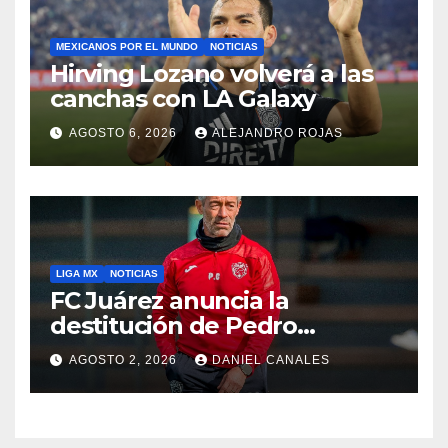
MEXICANOS POR EL MUNDO
NOTICIAS
Hirving Lozano volverá a las
canchas con LA Galaxy
AGOSTO 6, 2026
ALEJANDRO ROJAS
LIGA MX
NOTICIAS
FC Juárez anuncia la
destitución de Pedro
Caixinha
AGOSTO 2, 2026
DANIEL CANALES