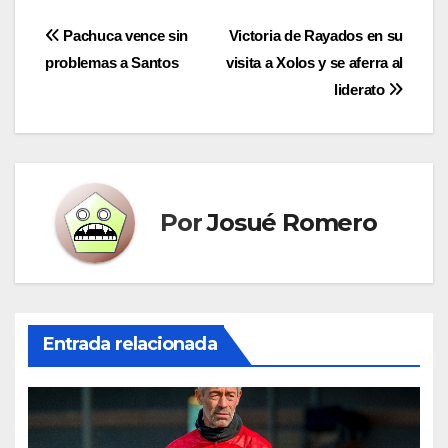
Navegación
Pachuca vence sin
Victoria de Rayados en su
problemas a Santos
visita a Xolos y se aferra al
de
liderato
entradas
Por
Josué Romero
Entrada relacionada