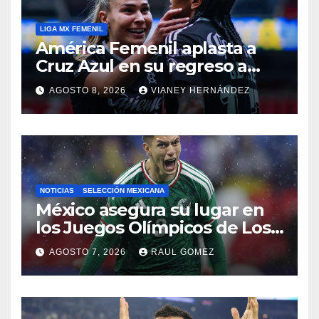
LIGA MX FEMENIL
América Femenil aplasta a
Cruz Azul en su regreso a
casa
AGOSTO 8, 2026
VIANEY HERNÁNDEZ
NOTICIAS
SELECCIÓN MEXICANA
México asegura su lugar en
los Juegos Olímpicos de Los
Ángeles 2028
AGOSTO 7, 2026
RAUL GOMEZ