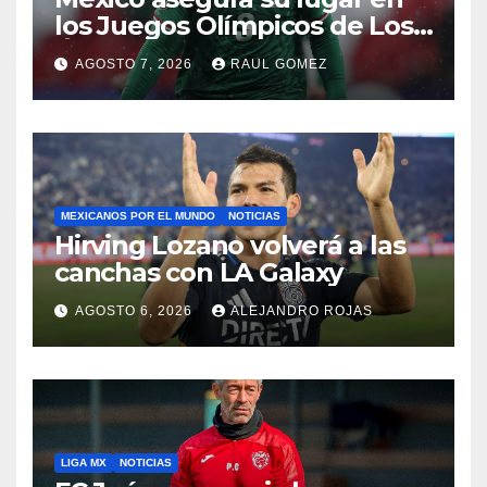
los Juegos Olímpicos de Los
Ángeles 2028
AGOSTO 7, 2026
RAUL GOMEZ
MEXICANOS POR EL MUNDO
NOTICIAS
Hirving Lozano volverá a las
canchas con LA Galaxy
AGOSTO 6, 2026
ALEJANDRO ROJAS
LIGA MX
NOTICIAS