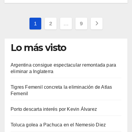
Paginación
1
2
…
9
de
Lo más visto
entradas
Argentina consigue espectacular remontada para
eliminar a Inglaterra
Tigres Femenil concreta la eliminación de Atlas
Femenil
Porto descarta interés por Kevin Álvarez
Toluca golea a Pachuca en el Nemesio Diez