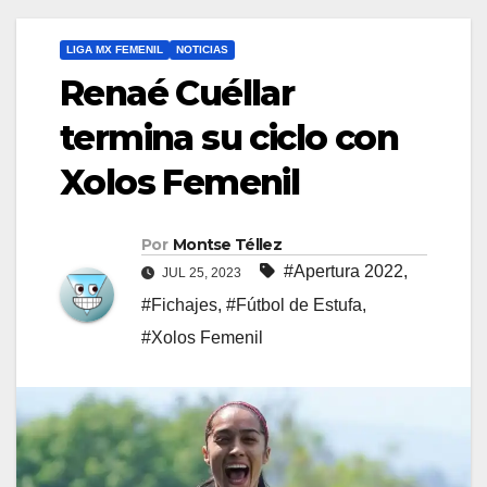
LIGA MX FEMENIL
NOTICIAS
Renaé Cuéllar
termina su ciclo con
Xolos Femenil
Por
Montse Téllez
#Apertura 2022
,
JUL 25, 2023
#Fichajes
,
#Fútbol de Estufa
,
#Xolos Femenil