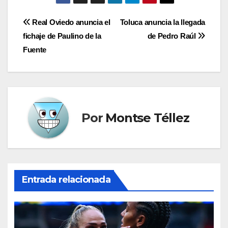
Navegación
Real Oviedo anuncia el
Toluca anuncia la llegada
fichaje de Paulino de la
de Pedro Raúl
de
Fuente
entradas
Por
Montse Téllez
Entrada relacionada