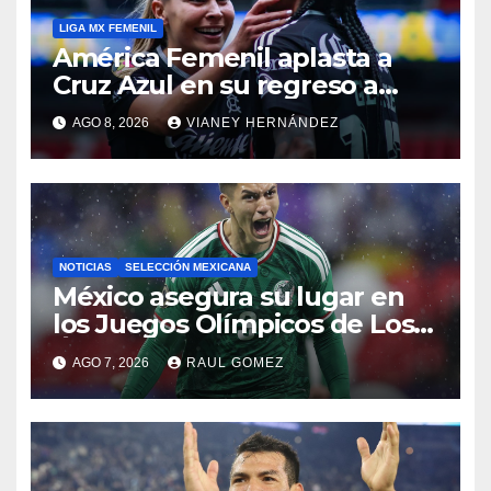
LIGA MX FEMENIL
América Femenil aplasta a
Cruz Azul en su regreso a
casa
AGO 8, 2026
VIANEY HERNÁNDEZ
NOTICIAS
SELECCIÓN MEXICANA
México asegura su lugar en
los Juegos Olímpicos de Los
Ángeles 2028
AGO 7, 2026
RAUL GOMEZ