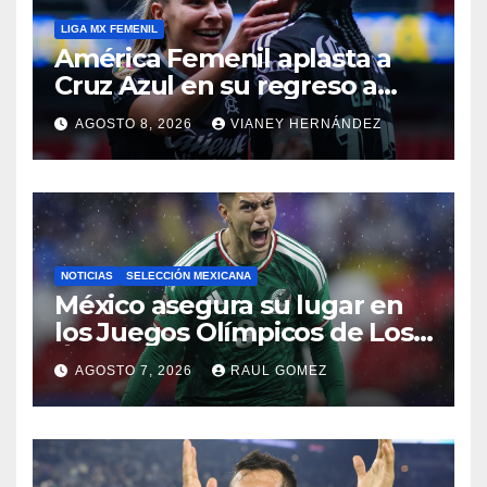
LIGA MX FEMENIL
América Femenil aplasta a
Cruz Azul en su regreso a
casa
AGOSTO 8, 2026
VIANEY HERNÁNDEZ
NOTICIAS
SELECCIÓN MEXICANA
México asegura su lugar en
los Juegos Olímpicos de Los
Ángeles 2028
AGOSTO 7, 2026
RAUL GOMEZ