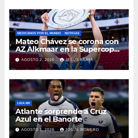
MEXICANOS POR EL MUNDO
NOTICIAS
Mateo Chávez se corona con
AZ Alkmaar en la Supercopa
de Países Bajos
AGOSTO 2, 2026
JESÚS ANAYA
LIGA MX
Atlante sorprende a Cruz
Azul en el Banorte
AGOSTO 1, 2026
JOSUÉ ROMERO