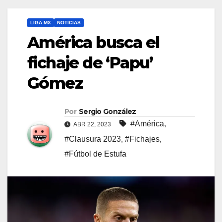
LIGA MX
NOTICIAS
América busca el
fichaje de ‘Papu’
Gómez
Por
Sergio González
#América
,
ABR 22, 2023
#Clausura 2023
,
#Fichajes
,
#Fútbol de Estufa