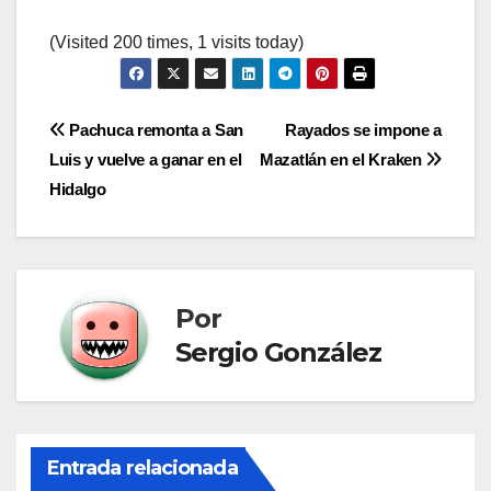
(Visited 200 times, 1 visits today)
Navegación
Pachuca remonta a San
Rayados se impone a
Luis y vuelve a ganar en el
Mazatlán en el Kraken
de
Hidalgo
entradas
Por
Sergio González
Entrada relacionada