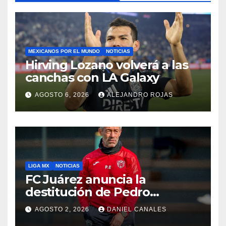
MEXICANOS POR EL MUNDO
NOTICIAS
Hirving Lozano volverá a las
canchas con LA Galaxy
AGOSTO 6, 2026
ALEJANDRO ROJAS
LIGA MX
NOTICIAS
FC Juárez anuncia la
destitución de Pedro
Caixinha
AGOSTO 2, 2026
DANIEL CANALES