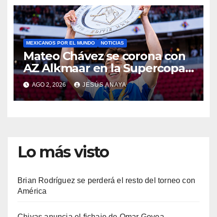
MEXICANOS POR EL MUNDO
NOTICIAS
Mateo Chávez se corona con
AZ Alkmaar en la Supercopa
de Países Bajos
AGO 2, 2026
JESÚS ANAYA
Lo más visto
Brian Rodríguez se perderá el resto del torneo con
América
Chivas anuncia el fichaje de Omar Govea