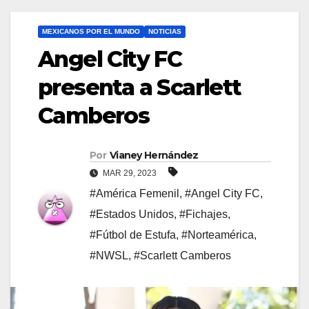
MEXICANOS POR EL MUNDO
NOTICIAS
Angel City FC
presenta a Scarlett
Camberos
Por
Vianey Hernández
MAR 29, 2023
#América Femenil
,
#Angel City FC
,
#Estados Unidos
,
#Fichajes
,
#Fútbol de Estufa
,
#Norteamérica
,
#NWSL
,
#Scarlett Camberos