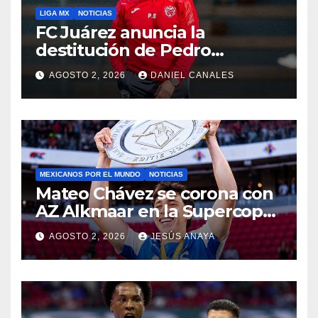
LIGA MX
NOTICIAS
FC Juárez anuncia la
destitución de Pedro
Caixinha
AGOSTO 2, 2026
DANIEL CANALES
MEXICANOS POR EL MUNDO
NOTICIAS
Mateo Chávez se corona con
AZ Alkmaar en la Supercopa
de Países Bajos
AGOSTO 2, 2026
JESÚS ANAYA