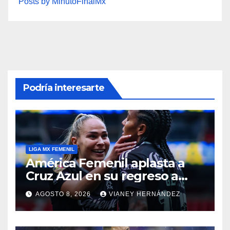
Posts by MinutoFinalMx
Podría interesarte
LIGA MX FEMENIL
América Femenil aplasta a
Cruz Azul en su regreso a
casa
AGOSTO 8, 2026
VIANEY HERNÁNDEZ