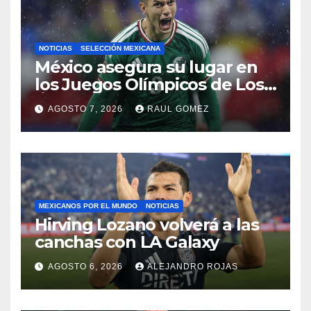
NOTICIAS
SELECCIÓN MEXICANA
México asegura su lugar en
los Juegos Olímpicos de Los
Ángeles 2028
AGOSTO 7, 2026
RAUL GOMEZ
MEXICANOS POR EL MUNDO
NOTICIAS
Hirving Lozano volverá a las
canchas con LA Galaxy
AGOSTO 6, 2026
ALEJANDRO ROJAS