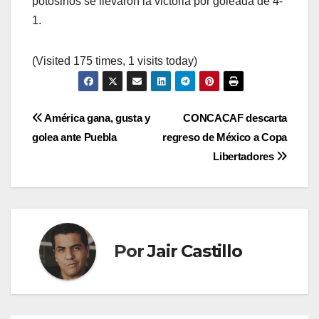
potosinos se llevaron la victoria por goleada de 4-
1.
(Visited 175 times, 1 visits today)
Navegación
América gana, gusta y
CONCACAF descarta
golea ante Puebla
regreso de México a Copa
de
Libertadores
entradas
Por
Jair Castillo