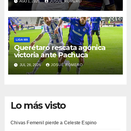
AGO 1, 2026
JOSUÉ ROMERO
LIGA MX
Querétaro rescata agónica
victoria ante Pachuca
JUL 26, 2026
JOSUÉ ROMERO
Lo más visto
Chivas Femenil pierde a Celeste Espino