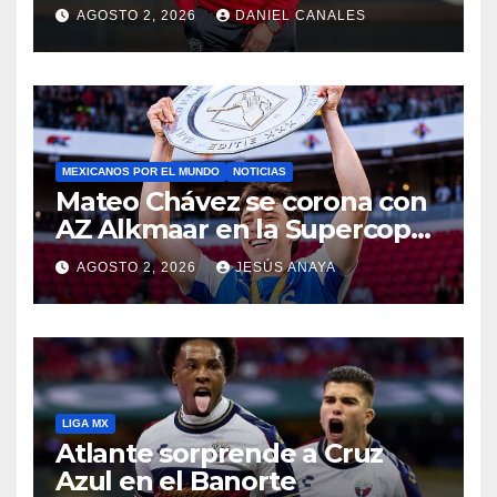
Caixinha
AGOSTO 2, 2026
DANIEL CANALES
MEXICANOS POR EL MUNDO
NOTICIAS
Mateo Chávez se corona con
AZ Alkmaar en la Supercopa
de Países Bajos
AGOSTO 2, 2026
JESÚS ANAYA
LIGA MX
Atlante sorprende a Cruz
Azul en el Banorte