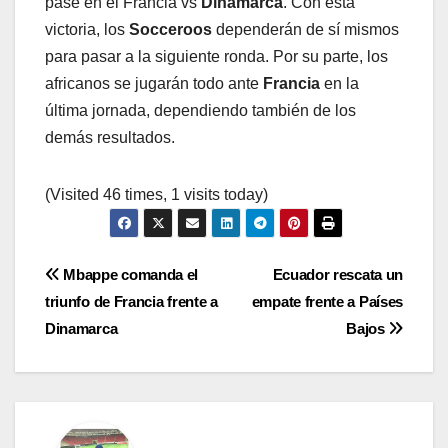
pase en el Francia vs
Dinamarca
. Con esta
victoria, los
Socceroos
dependerán de sí mismos
para pasar a la siguiente ronda. Por su parte, los
africanos se jugarán todo ante
Francia
en la
última jornada, dependiendo también de los
demás resultados.
(Visited 46 times, 1 visits today)
Navegación
Mbappe comanda el
Ecuador rescata un
triunfo de Francia frente a
empate frente a Países
de
Dinamarca
Bajos
entradas