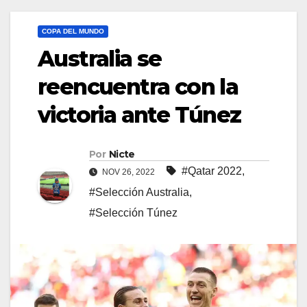
COPA DEL MUNDO
Australia se
reencuentra con la
victoria ante Túnez
Por
Nicte
#Qatar 2022
,
NOV 26, 2022
#Selección Australia
,
#Selección Túnez