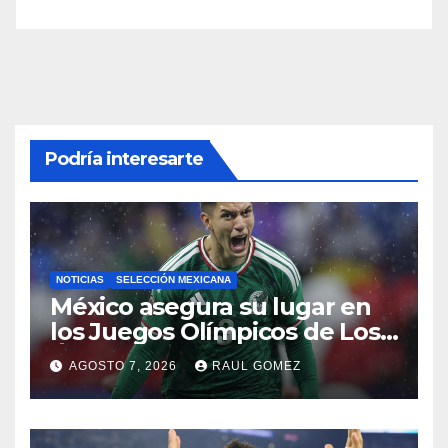
Podría interesarte
NOTICIAS
SELECCIÓN MEXICANA
México asegura su lugar en
los Juegos Olímpicos de Los
Ángeles 2028
AGOSTO 7, 2026
RAUL GOMEZ