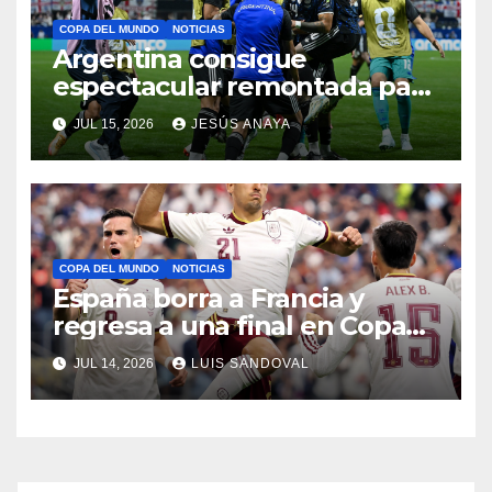
COPA DEL MUNDO
NOTICIAS
Argentina consigue
espectacular remontada para
eliminar a Inglaterra
JUL 15, 2026
JESÚS ANAYA
COPA DEL MUNDO
NOTICIAS
España borra a Francia y
regresa a una final en Copa
del Mundo
JUL 14, 2026
LUIS SANDOVAL