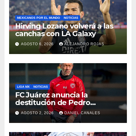
MEXICANOS POR EL MUNDO
NOTICIAS
Hirving Lozano volverá a las
canchas con LA Galaxy
AGOSTO 6, 2026
ALEJANDRO ROJAS
LIGA MX
NOTICIAS
FC Juárez anuncia la
destitución de Pedro
Caixinha
AGOSTO 2, 2026
DANIEL CANALES