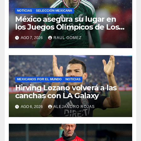
NOTICIAS
SELECCIÓN MEXICANA
México asegura su lugar en
los Juegos Olímpicos de Los
Ángeles 2028
AGO 7, 2026
RAUL GOMEZ
MEXICANOS POR EL MUNDO
NOTICIAS
Hirving Lozano volverá a las
canchas con LA Galaxy
AGO 6, 2026
ALEJANDRO ROJAS