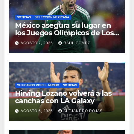
NOTICIAS
SELECCIÓN MEXICANA
México asegura su lugar en
los Juegos Olímpicos de Los
Ángeles 2028
AGOSTO 7, 2026
RAUL GOMEZ
MEXICANOS POR EL MUNDO
NOTICIAS
Hirving Lozano volverá a las
canchas con LA Galaxy
AGOSTO 6, 2026
ALEJANDRO ROJAS