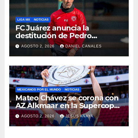
LIGA MX
NOTICIAS
FC Juárez anuncia la
destitución de Pedro
Caixinha
AGOSTO 2, 2026
DANIEL CANALES
MEXICANOS POR EL MUNDO
NOTICIAS
Mateo Chávez se corona con
AZ Alkmaar en la Supercopa
de Países Bajos
AGOSTO 2, 2026
JESÚS ANAYA