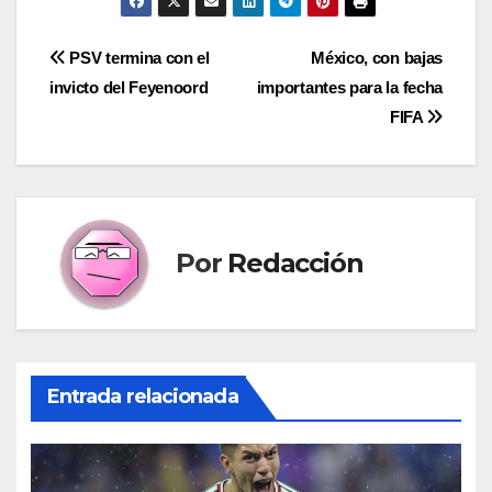
Navegación
PSV termina con el
México, con bajas
invicto del Feyenoord
importantes para la fecha
de
FIFA
entradas
Por
Redacción
Entrada relacionada