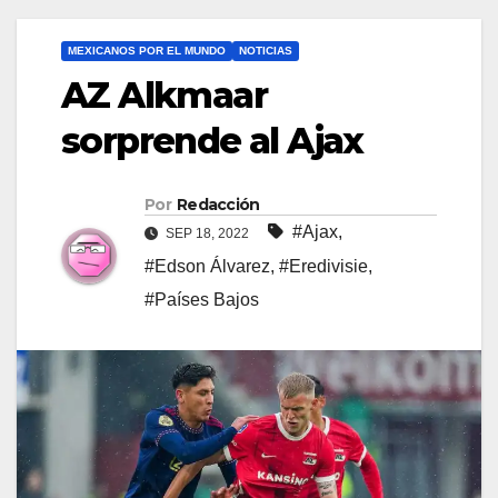
MEXICANOS POR EL MUNDO
NOTICIAS
AZ Alkmaar
sorprende al Ajax
Por
Redacción
#Ajax
,
SEP 18, 2022
#Edson Álvarez
,
#Eredivisie
,
#Países Bajos