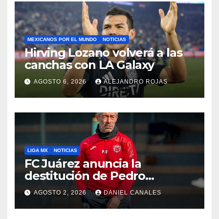
MEXICANOS POR EL MUNDO
NOTICIAS
Hirving Lozano volverá a las
canchas con LA Galaxy
AGOSTO 6, 2026
ALEJANDRO ROJAS
LIGA MX
NOTICIAS
FC Juárez anuncia la
destitución de Pedro
Caixinha
AGOSTO 2, 2026
DANIEL CANALES