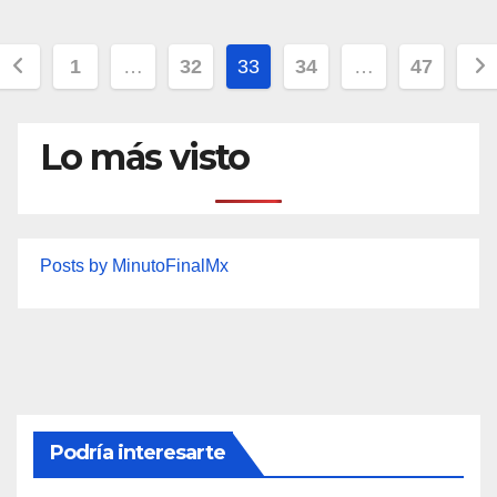
Paginación
1
…
32
33
34
…
47
de
entradas
Lo más visto
Posts by MinutoFinalMx
Podría interesarte