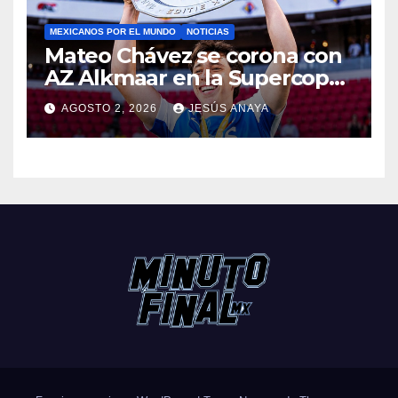
MEXICANOS POR EL MUNDO
NOTICIAS
Mateo Chávez se corona con
AZ Alkmaar en la Supercopa
de Países Bajos
AGOSTO 2, 2026
JESÚS ANAYA