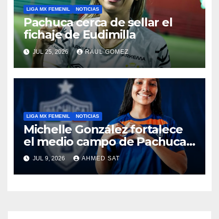
LIGA MX FEMENIL
NOTICIAS
Pachuca cerca de sellar el
fichaje de Eudimilla
JUL 25, 2026
RAUL GOMEZ
LIGA MX FEMENIL
NOTICIAS
Michelle González fortalece
el medio campo de Pachuca
Femenil
JUL 9, 2026
AHMED SAT