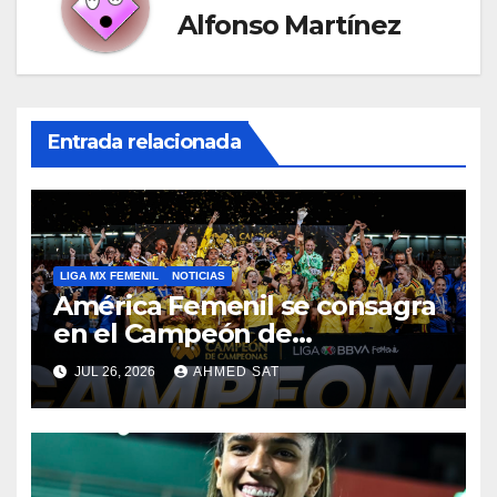
Alfonso Martínez
Entrada relacionada
LIGA MX FEMENIL
NOTICIAS
América Femenil se consagra
en el Campeón de
Campeonas
JUL 26, 2026
AHMED SAT