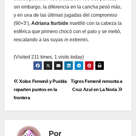
sin embargo, la diferencia en la cancha pesó más,
y en una de las últimas jugadas del compromiso
(90+3’),
Adriana Iturbide
martilló con la cabeza la
esférica que primero chocó con el palo y se metió,
rescatando a las suyas
in extremis
.
(Visited 211 times, 1 visits today)
Navegación
Xolos Femenil y Puebla
Tigres Femenil remonta a
reparten puntos en la
Cruz Azul en La Noria
de
frontera
entradas
Por