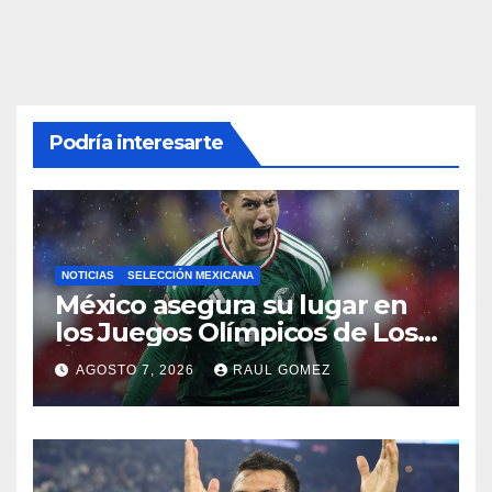
Podría interesarte
NOTICIAS
SELECCIÓN MEXICANA
México asegura su lugar en
los Juegos Olímpicos de Los
Ángeles 2028
AGOSTO 7, 2026
RAUL GOMEZ