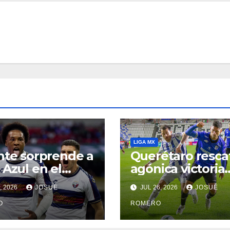
LIGA MX
nte sorprende a
Querétaro resca
 Azul en el
agónica victoria
orte
ante Pachuca
, 2026
JOSUÉ
JUL 26, 2026
JOSUÉ
O
ROMERO