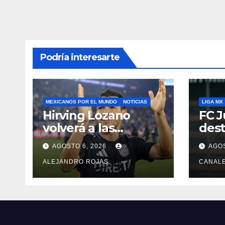
Podría interesarte
MEXICANOS POR EL MUNDO
NOTICIAS
LIGA MX
Hirving Lozano
FC J
volverá a las
dest
canchas con LA
Pedr
AGOSTO 6, 2026
AGOS
Galaxy
ALEJANDRO ROJAS
CANAL