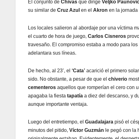
El conjunto de
Chivas
que dirige
Veljko Paunovic
su similar de
Cruz Azul
en el
Akron
en la jornada
Los locales salieron al abordaje por una víctima má
el cuarto de hora de juego,
Carlos Cisneros
provo
travesaño. El compromiso estaba a modo para los l
adelantara sus líneas.
De hecho, al 23’, el
‘Cata’
acarició el primero sola
sido. No obstante, a pesar de que el
chiverio
mostr
cementeros
aquellos que romperían el cero con u
apagaba la fiesta
tapatía
a diez del descanso, y d
aunque importante ventaja.
Luego del entretiempo, el
Guadalajara
pisó el cés
minutos del pitido,
Víctor Guzmán
le pegó con la 
originalmente estaban. Evidentemente, el desperta