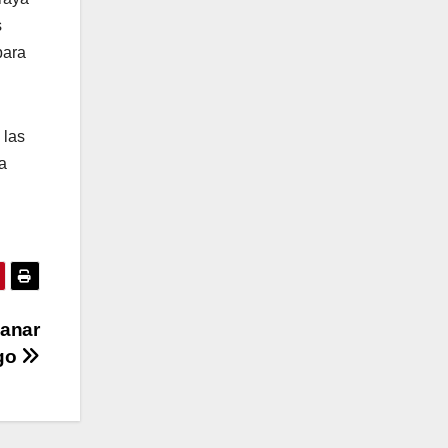
s
ara
 las
a
ganar
lgo