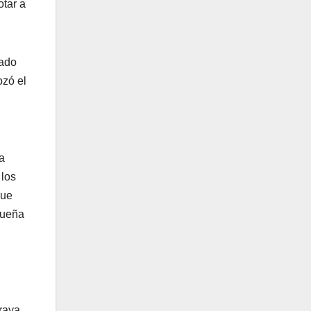
otar a
sado
ozó el
a
 los
que
queña
 raya