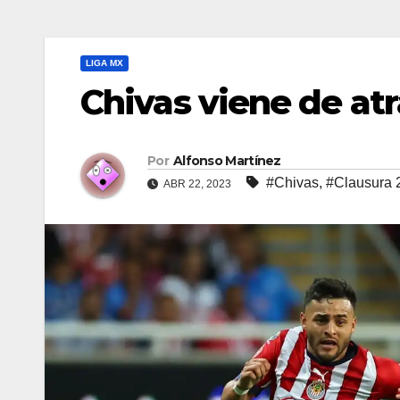
LIGA MX
Chivas viene de atr
Por
Alfonso Martínez
#Chivas
,
#Clausura 
ABR 22, 2023