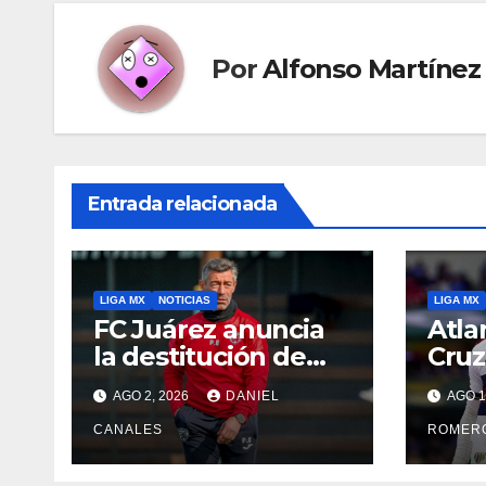
Por
Alfonso Martínez
Entrada relacionada
LIGA MX
NOTICIAS
LIGA MX
FC Juárez anuncia
Atla
la destitución de
Cruz
Pedro Caixinha
Ban
AGO 2, 2026
DANIEL
AGO 1
CANALES
ROMER