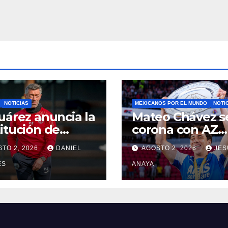
NOTICIAS
MEXICANOS POR EL MUNDO
NOTI
uárez anuncia la
Mateo Chávez s
itución de
corona con AZ
o Caixinha
Alkmaar en la
TO 2, 2026
DANIEL
AGOSTO 2, 2026
JES
Supercopa de
ES
Países Bajos
ANAYA