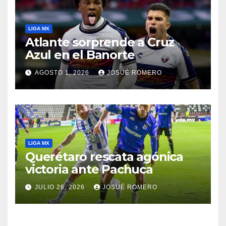
LIGA MX
Atlante sorprende a Cruz
Azul en el Banorte
AGOSTO 1, 2026
JOSUÉ ROMERO
LIGA MX
Querétaro rescata agónica
victoria ante Pachuca
JULIO 26, 2026
JOSUÉ ROMERO