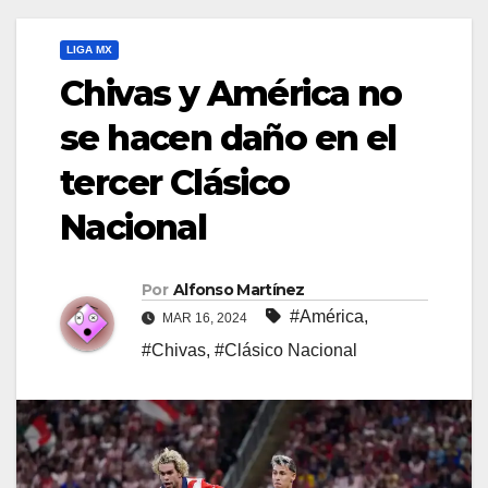
LIGA MX
Chivas y América no
se hacen daño en el
tercer Clásico
Nacional
Por
Alfonso Martínez
#América
,
MAR 16, 2024
#Chivas
,
#Clásico Nacional