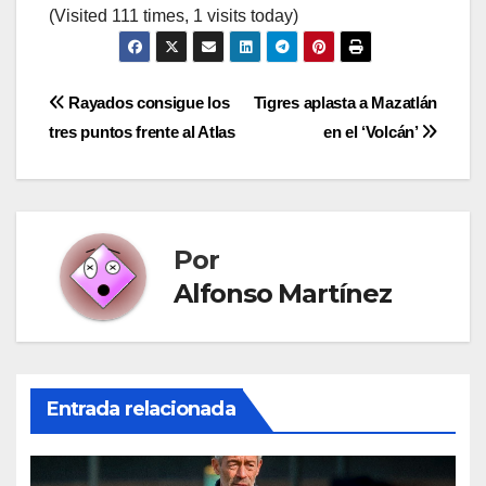
(Visited 111 times, 1 visits today)
Navegación
Rayados consigue los
Tigres aplasta a Mazatlán
tres puntos frente al Atlas
en el ‘Volcán’
de
entradas
Por
Alfonso Martínez
Entrada relacionada