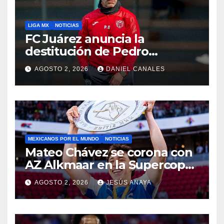
LIGA MX
NOTICIAS
FC Juárez anuncia la
destitución de Pedro
Caixinha
AGOSTO 2, 2026
DANIEL CANALES
MEXICANOS POR EL MUNDO
NOTICIAS
Mateo Chávez se corona con
AZ Alkmaar en la Supercopa
de Países Bajos
AGOSTO 2, 2026
JESÚS ANAYA