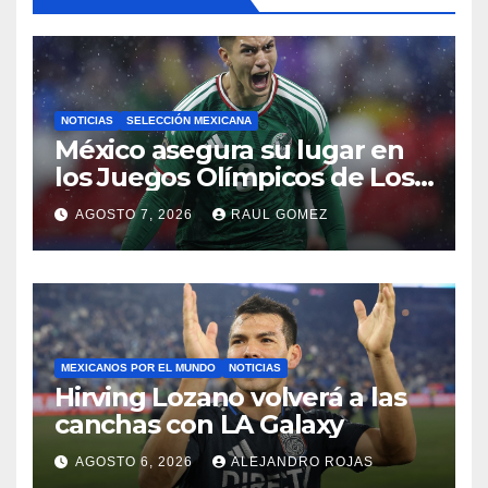
NOTICIAS
SELECCIÓN MEXICANA
México asegura su lugar en
los Juegos Olímpicos de Los
Ángeles 2028
AGOSTO 7, 2026
RAUL GOMEZ
MEXICANOS POR EL MUNDO
NOTICIAS
Hirving Lozano volverá a las
canchas con LA Galaxy
AGOSTO 6, 2026
ALEJANDRO ROJAS