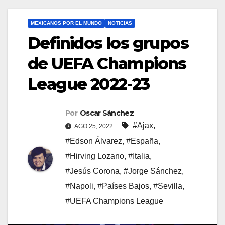
MEXICANOS POR EL MUNDO
NOTICIAS
Definidos los grupos
de UEFA Champions
League 2022-23
Por
Oscar Sánchez
#Ajax
,
AGO 25, 2022
#Edson Álvarez
,
#España
,
#Hirving Lozano
,
#Italia
,
#Jesús Corona
,
#Jorge Sánchez
,
#Napoli
,
#Países Bajos
,
#Sevilla
,
#UEFA Champions League