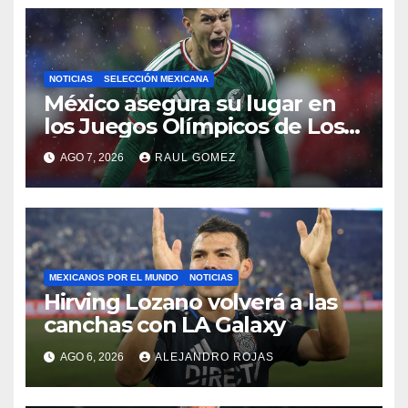
NOTICIAS
SELECCIÓN MEXICANA
México asegura su lugar en
los Juegos Olímpicos de Los
Ángeles 2028
AGO 7, 2026
RAUL GOMEZ
MEXICANOS POR EL MUNDO
NOTICIAS
Hirving Lozano volverá a las
canchas con LA Galaxy
AGO 6, 2026
ALEJANDRO ROJAS