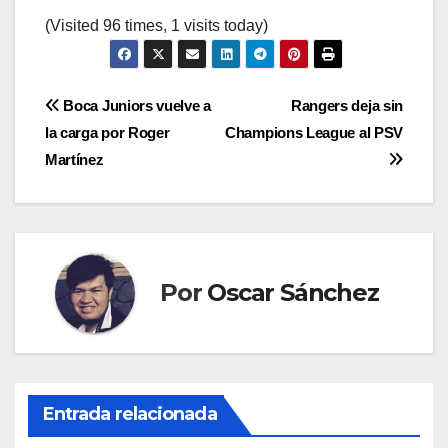
(Visited 96 times, 1 visits today)
Navegación
Boca Juniors vuelve a
Rangers deja sin
la carga por Roger
Champions League al PSV
de
Martínez
entradas
Por
Oscar Sánchez
Entrada relacionada