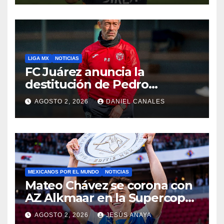
LIGA MX
NOTICIAS
FC Juárez anuncia la
destitución de Pedro
Caixinha
AGOSTO 2, 2026
DANIEL CANALES
MEXICANOS POR EL MUNDO
NOTICIAS
Mateo Chávez se corona con
AZ Alkmaar en la Supercopa
de Países Bajos
AGOSTO 2, 2026
JESÚS ANAYA