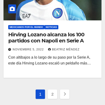
MEXICANOS POR EL MUNDO
NOTICIAS
Hirving Lozano alcanza los 100
partidos con Napoli en Serie A
NOVIEMBRE 5, 2022
BEATRIZ MÉNDEZ
Con altibajos a lo largo de su paso por la Serie A,
este día Hirving Lozano escaló un peldaño más…
Paginación
1
2
de