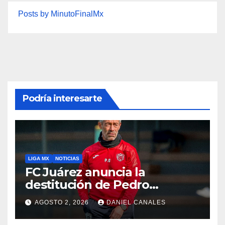
Posts by MinutoFinalMx
Podría interesarte
LIGA MX
NOTICIAS
FC Juárez anuncia la
destitución de Pedro
Caixinha
AGOSTO 2, 2026
DANIEL CANALES