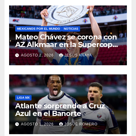
MEXICANOS POR EL MUNDO
NOTICIAS
Mateo Chávez se corona con
AZ Alkmaar en la Supercopa
de Países Bajos
AGOSTO 2, 2026
JESÚS ANAYA
LIGA MX
Atlante sorprende a Cruz
Azul en el Banorte
AGOSTO 1, 2026
JOSUÉ ROMERO