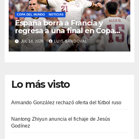
COPA DEL MUNDO
NOTICIAS
España borra a Francia y
regresa a una final en Copa
del Mundo
JUL 14, 2026
LUIS SANDOVAL
Lo más visto
Armando González rechazó oferta del fútbol ruso
Nantong Zhiyun anuncia el fichaje de Jesús
Godínez