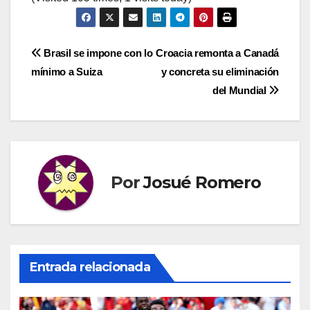
Navegación
Brasil se impone con lo
Croacia remonta a Canadá
mínimo a Suiza
y concreta su eliminación
de
del Mundial
entradas
Por
Josué Romero
Entrada relacionada