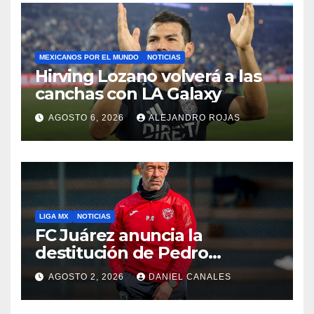
MEXICANOS POR EL MUNDO
NOTICIAS
Hirving Lozano volverá a las
canchas con LA Galaxy
AGOSTO 6, 2026
ALEJANDRO ROJAS
LIGA MX
NOTICIAS
FC Juárez anuncia la
destitución de Pedro
Caixinha
AGOSTO 2, 2026
DANIEL CANALES