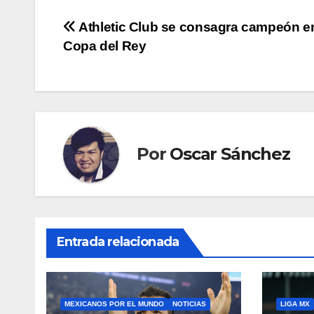
Navegación
Athletic Club se consagra campeón en
Copa del Rey
de
entradas
Por
Oscar Sánchez
Entrada relacionada
MEXICANOS POR EL MUNDO
NOTICIAS
LIGA MX