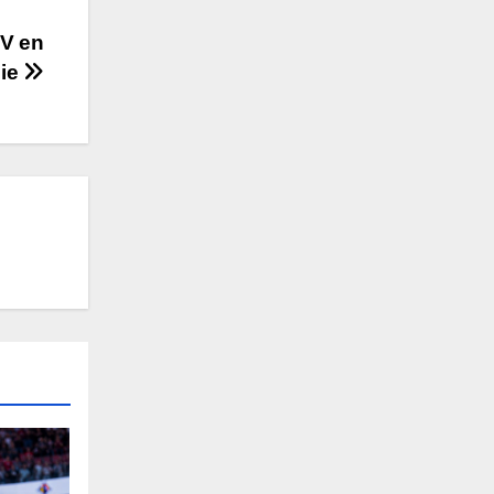
SV en
sie