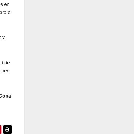
es en
ara el
ara
ad de
oner
Copa