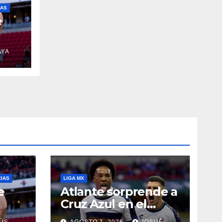
IAS
e
AYA
CIAS
LIGA MX
e
Atlante sorprende a
Cruz Azul en el
Banorte
ÚS
AGOSTO 1, 2026
JOSUÉ