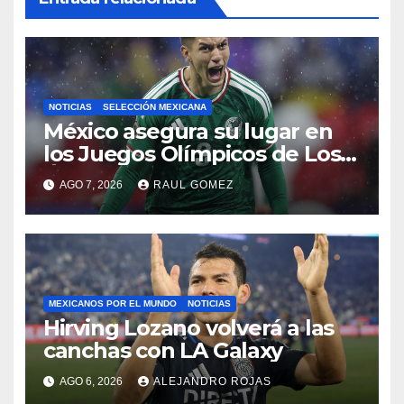
NOTICIAS
SELECCIÓN MEXICANA
México asegura su lugar en
los Juegos Olímpicos de Los
Ángeles 2028
AGO 7, 2026
RAUL GOMEZ
MEXICANOS POR EL MUNDO
NOTICIAS
Hirving Lozano volverá a las
canchas con LA Galaxy
AGO 6, 2026
ALEJANDRO ROJAS