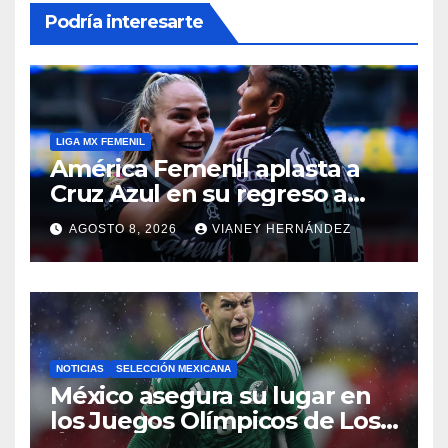
Podría interesarte
LIGA MX FEMENIL
América Femenil aplasta a
Cruz Azul en su regreso a
casa
AGOSTO 8, 2026
VIANEY HERNÁNDEZ
NOTICIAS
SELECCIÓN MEXICANA
México asegura su lugar en
los Juegos Olímpicos de Los
Ángeles 2028