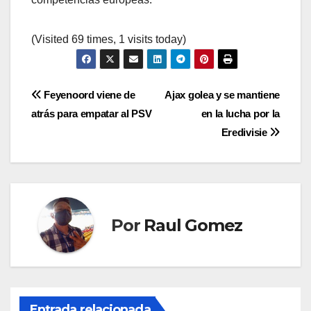
(Visited 69 times, 1 visits today)
Navegación
Feyenoord viene de
Ajax golea y se mantiene
atrás para empatar al PSV
en la lucha por la
de
Eredivisie
entradas
Por
Raul Gomez
Entrada relacionada