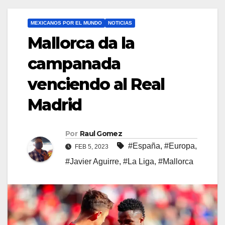
MEXICANOS POR EL MUNDO
NOTICIAS
Mallorca da la
campanada
venciendo al Real
Madrid
Por
Raul Gomez
#España
,
#Europa
,
FEB 5, 2023
#Javier Aguirre
,
#La Liga
,
#Mallorca