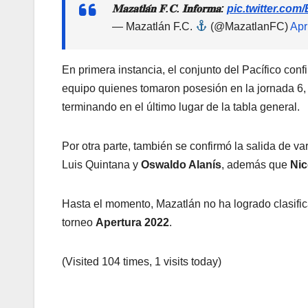
𝐌𝐚𝐳𝐚𝐭𝐥𝐚́𝐧 𝐅.𝐂. 𝐈𝐧𝐟𝐨𝐫𝐦𝐚:
pic.twitter.c
— Mazatlán F.C.
(@MazatlanFC)
Apr
En primera instancia, el conjunto del Pacífico conf
equipo quienes tomaron posesión en la jornada 6, 
terminando en el último lugar de la tabla general.
Por otra parte, también se confirmó la salida de va
Luis Quintana y
Oswaldo Alanís
, además que
Nic
Hasta el momento, Mazatlán no ha logrado clasifica
torneo
Apertura 2022
.
(Visited 104 times, 1 visits today)