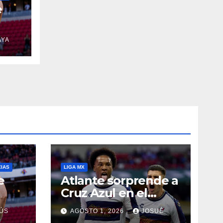
e
AYA
CIAS
LIGA MX
e
Atlante sorprende a
Cruz Azul en el
Banorte
ÚS
AGOSTO 1, 2026
JOSUÉ