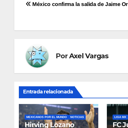
Navegación
México confirma la salida de Jaime Or
de
entradas
Por
Axel Vargas
Entrada relacionada
MEXICANOS POR EL MUNDO
NOTICIAS
LIGA MX
Hirving Lozano
FC J