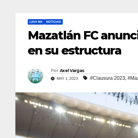
LIGA MX
NOTICIAS
Mazatlán FC anunc
en su estructura
Por
Axel Vargas
#Clausura 2023
,
#Maz
MAY 1, 2023