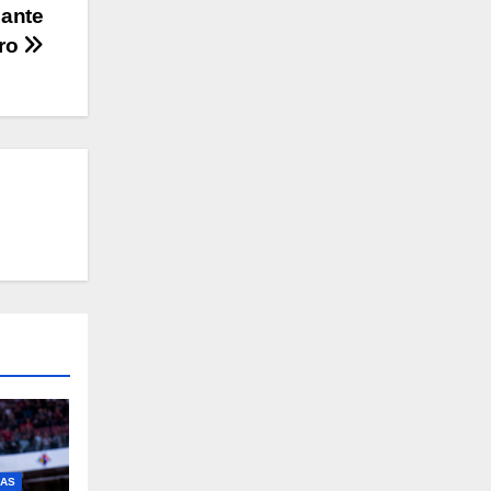
 ante
aro
IAS