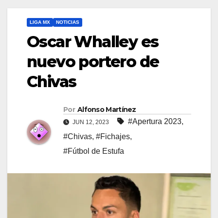
LIGA MX
NOTICIAS
Oscar Whalley es
nuevo portero de
Chivas
Por
Alfonso Martínez
#Apertura 2023
,
JUN 12, 2023
#Chivas
,
#Fichajes
,
#Fútbol de Estufa