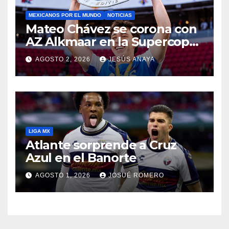
MEXICANOS POR EL MUNDO
NOTICIAS
Mateo Chávez se corona con
AZ Alkmaar en la Supercopa
de Países Bajos
AGOSTO 2, 2026
JESÚS ANAYA
LIGA MX
Atlante sorprende a Cruz
Azul en el Banorte
AGOSTO 1, 2026
JOSUÉ ROMERO