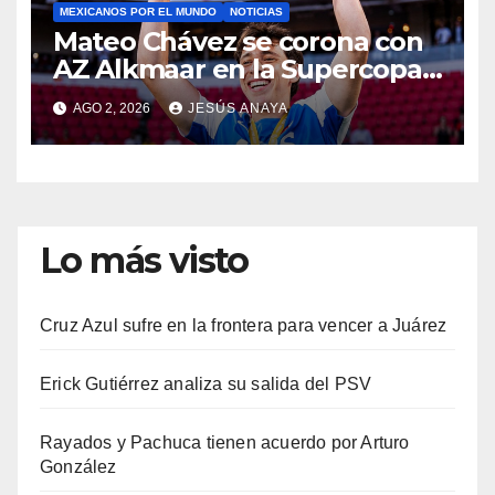
MEXICANOS POR EL MUNDO
NOTICIAS
Mateo Chávez se corona con
AZ Alkmaar en la Supercopa
de Países Bajos
AGO 2, 2026
JESÚS ANAYA
Lo más visto
Cruz Azul sufre en la frontera para vencer a Juárez
Erick Gutiérrez analiza su salida del PSV
Rayados y Pachuca tienen acuerdo por Arturo
González