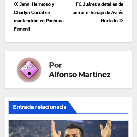
Navegación
Jenni Hermoso y
FC Juárez a detalles de
Charlyn Corral se
cerrar el fichaje de Avilés
de
mantendrán en Pachuca
Hurtado
entradas
Femenil
Por
Alfonso Martínez
Entrada relacionada