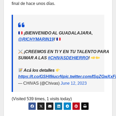
final de hace unos días.
¡BIENVENIDO AL GUADALAJARA,
@RICHYMARIN19
!
¡CREEMOS EN TI Y EN TU TALENTO PARA
SUMAR A LAS
#CHIVASDEHIERRO
!
Acá los detalles
https://t.co/GSHI9iucrN
pic.twitter.com/ISqZGwXx
— CHIVAS (@Chivas)
June 12, 2023
(Visited 539 times, 1 visits today)