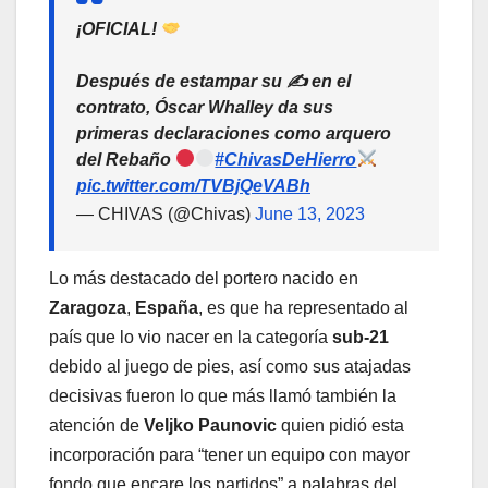
¡OFICIAL!
Después de estampar su ✍
en el
contrato, Óscar Whalley da sus
primeras declaraciones como arquero
del Rebaño
#ChivasDeHierro
pic.twitter.com/TVBjQeVABh
— CHIVAS (@Chivas)
June 13, 2023
Lo más destacado del portero nacido en
Zaragoza
,
España
, es que ha representado al
país que lo vio nacer en la categoría
sub-21
debido al juego de pies, así como sus atajadas
decisivas fueron lo que más llamó también la
atención de
Veljko Paunovic
quien pidió esta
incorporación para “tener un equipo con mayor
fondo que encare los partidos” a palabras del