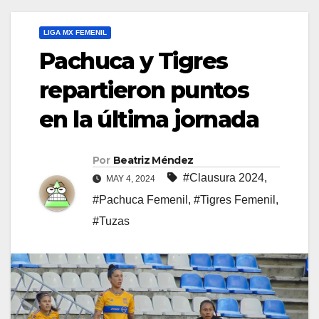
LIGA MX FEMENIL
Pachuca y Tigres
repartieron puntos
en la última jornada
Por
Beatriz Méndez
#Clausura 2024
,
MAY 4, 2024
#Pachuca Femenil
,
#Tigres Femenil
,
#Tuzas