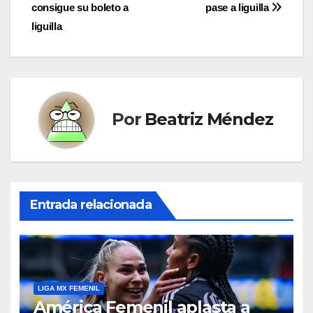
de
consigue su boleto a
pase a liguilla
entradas
liguilla
Por
Beatriz Méndez
Entrada relacionada
LIGA MX FEMENIL
América Femenil aplasta a