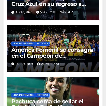
Cruz Azul en su regreso a
casa
AGO 8, 2026
VIANEY HERNÁNDEZ
LIGA MX FEMENIL
NOTICIAS
América Femenil se consagra
en el Campeón de
Campeonas
JUL 26, 2026
AHMED SAT
LIGA MX FEMENIL
NOTICIAS
Pachuca cerca de sellar el