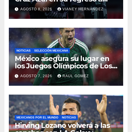
casa
AGOSTO 8, 2026
VIANEY HERNÁNDEZ
NOTICIAS
SELECCIÓN MEXICANA
México asegura su lugar en
los Juegos Olímpicos de Los
Ángeles 2028
AGOSTO 7, 2026
RAUL GOMEZ
MEXICANOS POR EL MUNDO
NOTICIAS
Hirving Lozano volverá a las