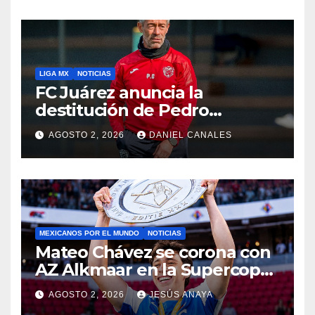
LIGA MX
NOTICIAS
FC Juárez anuncia la
destitución de Pedro
Caixinha
AGOSTO 2, 2026
DANIEL CANALES
MEXICANOS POR EL MUNDO
NOTICIAS
Mateo Chávez se corona con
AZ Alkmaar en la Supercopa
de Países Bajos
AGOSTO 2, 2026
JESÚS ANAYA