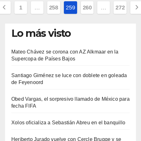
Paginación
1
…
258
259
260
…
272
de
entradas
Lo más visto
Mateo Chávez se corona con AZ Alkmaar en la
Supercopa de Países Bajos
Santiago Giménez se luce con doblete en goleada
de Feyenoord
Obed Vargas, el sorpresivo llamado de México para
fecha FIFA
Xolos oficializa a Sebastián Abreu en el banquillo
Heriberto Jurado vuelve con Cercle Brugge y se