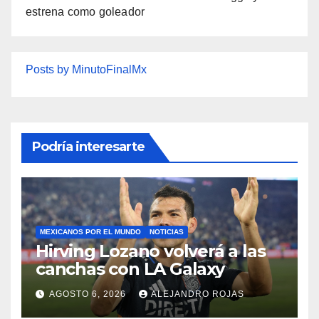
estrena como goleador
Posts by MinutoFinalMx
Podría interesarte
MEXICANOS POR EL MUNDO
NOTICIAS
Hirving Lozano volverá a las
canchas con LA Galaxy
AGOSTO 6, 2026
ALEJANDRO ROJAS