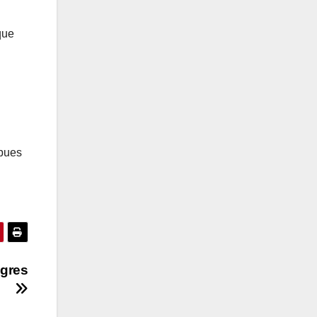
que
 pues
igres