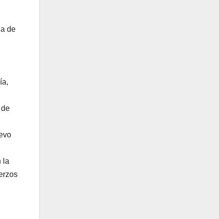
ja de
ía,
 de
uevo
 la
uerzos