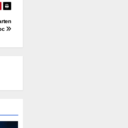
arten
moc