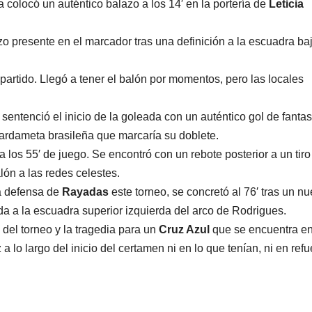
colocó un auténtico balazo a los 14′ en la portería de
Leticia
zo presente en el marcador tras una definición a la escuadra ba
 partido. Llegó a tener el balón por momentos, pero las locales
sentenció el inicio de la goleada con un auténtico gol de fantas
uardameta brasileña que marcaría su doblete.
a los 55′ de juego. Se encontró con un rebote posterior a un tiro
lón a las redes celestes.
la defensa de
Rayadas
este torneo, se concretó al 76′ tras un n
da a la escuadra superior izquierda del arco de Rodrigues.
del torneo y la tragedia para un
Cruz Azul
que se encuentra en
 lo largo del inicio del certamen ni en lo que tenían, ni en ref