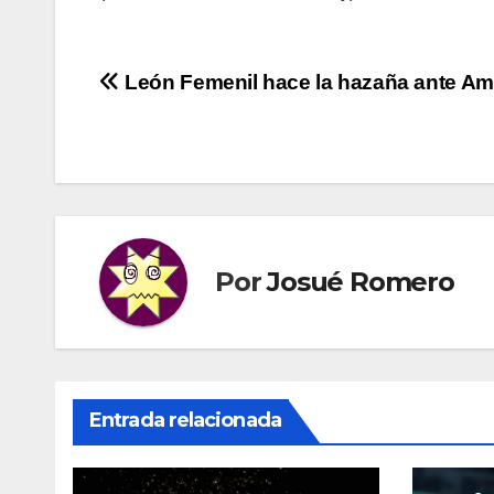
Navegación
León Femenil hace la hazaña ante Am
de
entradas
Por
Josué Romero
Entrada relacionada