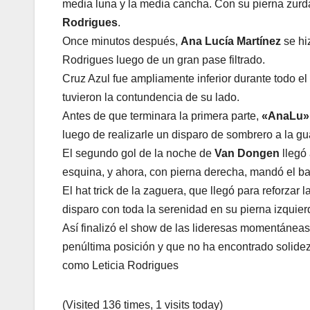
media luna y la media cancha. Con su pierna zurda 
Rodrigues
.
Once minutos después,
Ana Lucía Martínez
se hi
Rodrigues luego de un gran pase filtrado.
Cruz Azul fue ampliamente inferior durante todo el
tuvieron la contundencia de su lado.
Antes de que terminara la primera parte,
«AnaLu»
luego de realizarle un disparo de sombrero a la g
El segundo gol de la noche de
Van Dongen
llegó 
esquina, y ahora, con pierna derecha, mandó el ba
El hat trick de la zaguera, que llegó para reforzar 
disparo con toda la serenidad en su pierna izquier
Así finalizó el show de las lideresas momentáneas 
penúltima posición y que no ha encontrado solidez a
como Leticia Rodrigues
(Visited 136 times, 1 visits today)