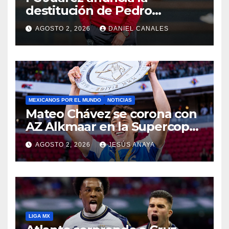
destitución de Pedro
Caixinha
AGOSTO 2, 2026
DANIEL CANALES
MEXICANOS POR EL MUNDO
NOTICIAS
Mateo Chávez se corona con
AZ Alkmaar en la Supercopa
de Países Bajos
AGOSTO 2, 2026
JESÚS ANAYA
LIGA MX