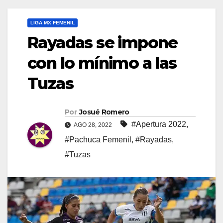
LIGA MX FEMENIL
Rayadas se impone
con lo mínimo a las
Tuzas
Por
Josué Romero
#Apertura 2022
,
AGO 28, 2022
#Pachuca Femenil
,
#Rayadas
,
#Tuzas