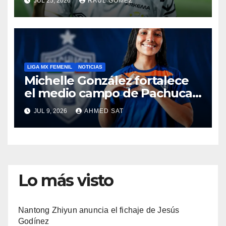
JUL 25, 2026
RAUL GOMEZ
LIGA MX FEMENIL
NOTICIAS
Michelle González fortalece
el medio campo de Pachuca
Femenil
JUL 9, 2026
AHMED SAT
Lo más visto
Nantong Zhiyun anuncia el fichaje de Jesús
Godínez