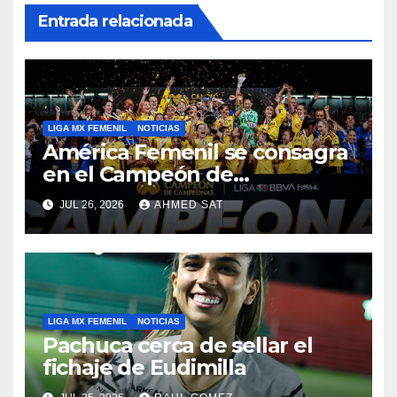
Entrada relacionada
LIGA MX FEMENIL
NOTICIAS
América Femenil se consagra
en el Campeón de
Campeonas
JUL 26, 2026
AHMED SAT
LIGA MX FEMENIL
NOTICIAS
Pachuca cerca de sellar el
fichaje de Eudimilla