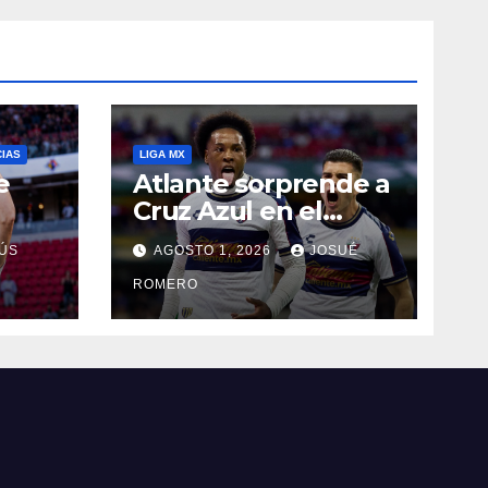
CIAS
LIGA MX
e
Atlante sorprende a
Cruz Azul en el
Banorte
ÚS
AGOSTO 1, 2026
JOSUÉ
ROMERO