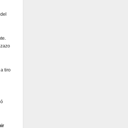
del
te.
ezazo
 tiro
jó
ir