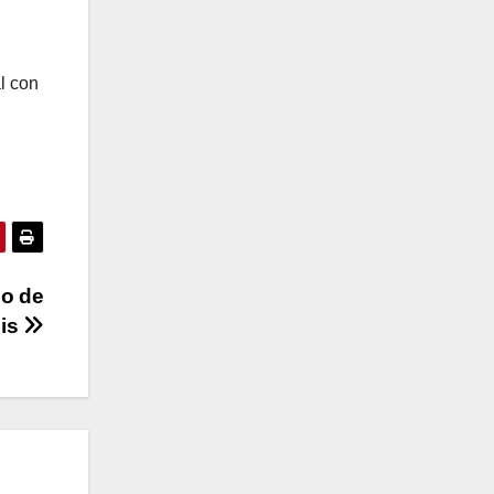
l con
co de
uis