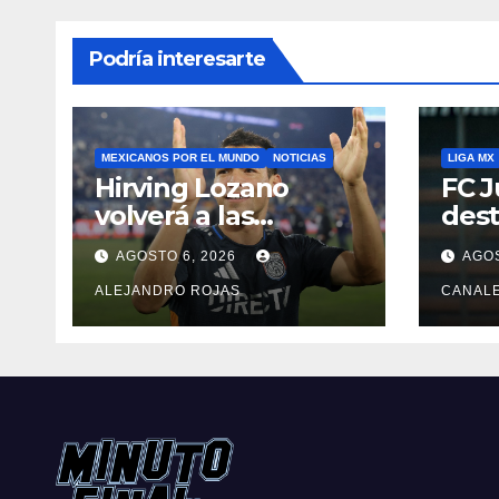
Podría interesarte
MEXICANOS POR EL MUNDO
NOTICIAS
LIGA MX
Hirving Lozano
FC J
volverá a las
dest
canchas con LA
Pedr
AGOSTO 6, 2026
AGOS
Galaxy
ALEJANDRO ROJAS
CANAL