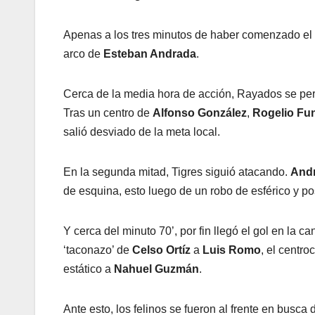
Apenas a los tres minutos de haber comenzado el 
arco de
Esteban Andrada
.
Cerca de la media hora de acción, Rayados se perd
Tras un centro de
Alfonso González
,
Rogelio Fu
salió desviado de la meta local.
En la segunda mitad, Tigres siguió atacando.
Andr
de esquina, esto luego de un robo de esférico y po
Y cerca del minuto 70’, por fin llegó el gol en la c
‘taconazo’ de
Celso Ortíz
a
Luis Romo
, el centr
estático a
Nahuel Guzmán
.
Ante esto, los felinos se fueron al frente en busc