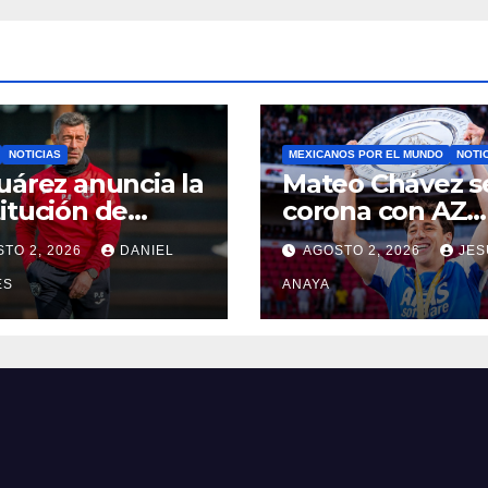
NOTICIAS
MEXICANOS POR EL MUNDO
NOTI
uárez anuncia la
Mateo Chávez s
itución de
corona con AZ
o Caixinha
Alkmaar en la
TO 2, 2026
DANIEL
AGOSTO 2, 2026
JES
Supercopa de
ES
Países Bajos
ANAYA