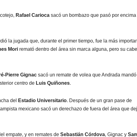
cotejo,
Rafael Carioca
sacó un bombazo que pasó por encima 
ió la jugada que, durante el primer tiempo, fue la más importan
nes Mori
remató dentro del área sin marca alguna, pero su cab
é-Pierre Gignac
sacó un remate de volea que Andrada mandó a
sterior centro de
Luis Quiñones
.
ancha del
Estadio Universitario
. Después de un gran pase de
ocampista mexicano sacó un derechazo de fuera del área que de
a del empate, y en remates de
Sebastián Córdova
, Gignac y
Sam