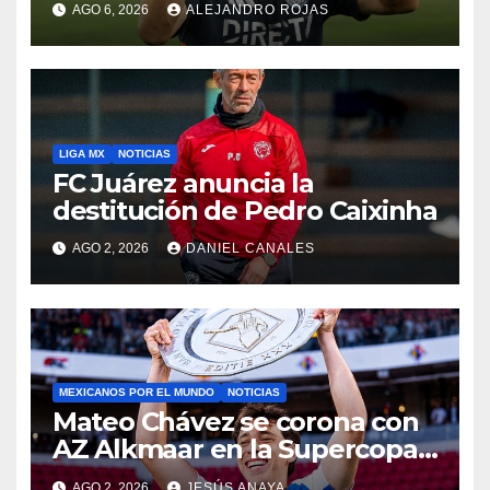
AGO 6, 2026
ALEJANDRO ROJAS
LIGA MX
NOTICIAS
FC Juárez anuncia la
destitución de Pedro Caixinha
AGO 2, 2026
DANIEL CANALES
MEXICANOS POR EL MUNDO
NOTICIAS
Mateo Chávez se corona con
AZ Alkmaar en la Supercopa
de Países Bajos
AGO 2, 2026
JESÚS ANAYA