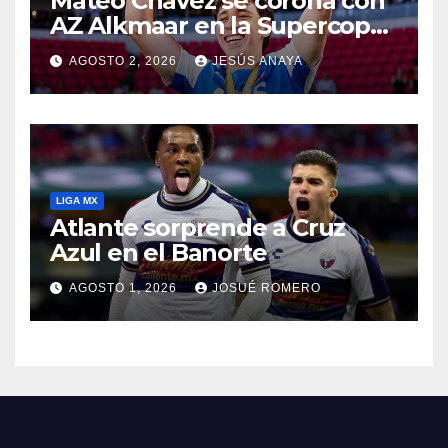
Mateo Chávez se corona con
AZ Alkmaar en la Supercopa
de Países Bajos
AGOSTO 2, 2026
JESÚS ANAYA
LIGA MX
Atlante sorprende a Cruz
Azul en el Banorte
AGOSTO 1, 2026
JOSUÉ ROMERO