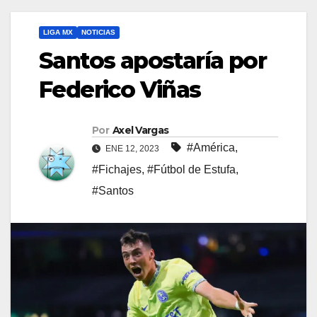
LIGA MX
NOTICIAS
Santos apostaría por
Federico Viñas
Por
Axel Vargas
#América
,
ENE 12, 2023
#Fichajes
,
#Fútbol de Estufa
,
#Santos