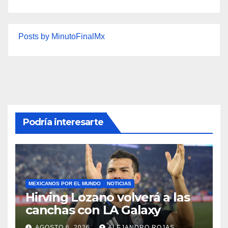
Posts by MinutoFinalMx
Podría interesarte
MEXICANOS POR EL MUNDO
NOTICIAS
Hirving Lozano volverá a las
canchas con LA Galaxy
AGOSTO 6, 2026
ALEJANDRO ROJAS