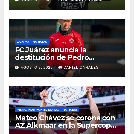
LIGA MX
NOTICIAS
FC Juárez anuncia la
destitución de Pedro
Caixinha
AGOSTO 2, 2026
DANIEL CANALES
MEXICANOS POR EL MUNDO
NOTICIAS
Mateo Chávez se corona con
AZ Alkmaar en la Supercopa
de Países Bajos