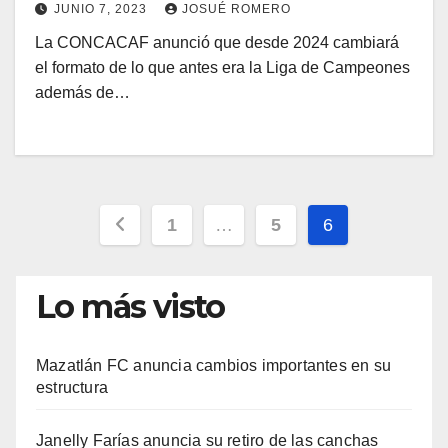
JUNIO 7, 2023
JOSUÉ ROMERO
La CONCACAF anunció que desde 2024 cambiará
el formato de lo que antes era la Liga de Campeones
además de…
Paginación
1
…
5
6
de
Lo más visto
entradas
Mazatlán FC anuncia cambios importantes en su
estructura
Janelly Farías anuncia su retiro de las canchas