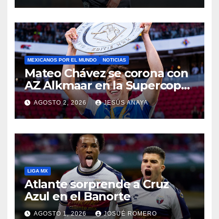
MEXICANOS POR EL MUNDO
NOTICIAS
Mateo Chávez se corona con
AZ Alkmaar en la Supercopa
de Países Bajos
AGOSTO 2, 2026
JESÚS ANAYA
LIGA MX
Atlante sorprende a Cruz
Azul en el Banorte
AGOSTO 1, 2026
JOSUÉ ROMERO