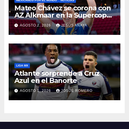
MEXICANOS POR EL MUNDO
NOTICIAS
Mateo Chávez se corona con
AZ Alkmaar en la Supercopa
de Países Bajos
AGOSTO 2, 2026
JESÚS ANAYA
LIGA MX
Atlante sorprende a Cruz
Azul en el Banorte
AGOSTO 1, 2026
JOSUÉ ROMERO