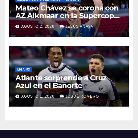
Mateo Chávez se corona con
AZ Alkmaar en la Supercopa
de Países Bajos
AGOSTO 2, 2026
JESÚS ANAYA
LIGA MX
Atlante sorprende a Cruz
Azul en el Banorte
AGOSTO 1, 2026
JOSUÉ ROMERO