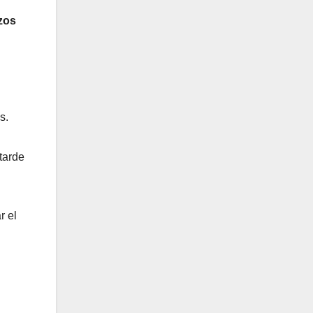
zos
s.
tarde
r el