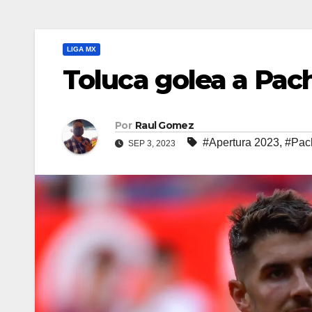
LIGA MX
Toluca golea a Pac
Por
Raul Gomez
#Apertura 2023
,
#Pac
SEP 3, 2023