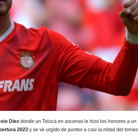
sio Diez
donde un Toluca en ascenso le hizo los honores a un
pertura 2023
y se ve urgido de puntos a casi la mitad del torneo