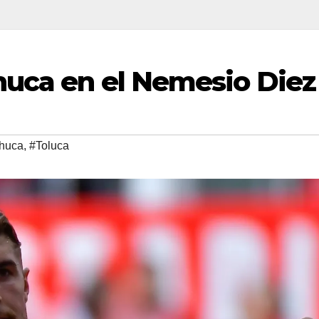
huca en el Nemesio Diez
huca
,
#Toluca